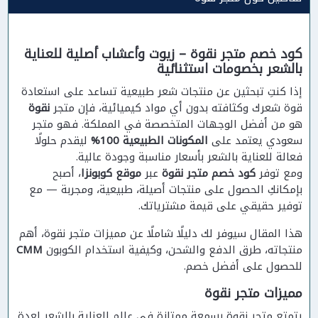
كود خصم متجر نقوة – زيوت وأعشاب أصلية للعناية
بالشعر بخصومات استثنائية
إذا كنتِ تبحثين عن منتجات شعر طبيعية تساعد على استعادة
قوة شعرك وكثافته بدون أي مواد كيميائية، فإن متجر
نقوة
هو من أفضل الوجهات المتخصصة في المملكة. فهو متجر
سعودي يعتمد على
المكونات الطبيعية 100%
ليقدم حلولًا
فعالة للعناية بالشعر بأسعار مناسبة وجودة عالية.
ومع توفر
كود خصم متجر نقوة
عبر
موقع كوبونزا
، أصبح
بإمكانكِ الحصول على منتجات أصيلة، طبيعية، ومجربة — مع
توفير حقيقي على قيمة مشترياتك.
هذا المقال سيوفر لك دليلًا شاملًا عن مميزات متجر نقوة، أهم
منتجاته، طرق الدفع والشحن، وكيفية استخدام الكوبون
CMM
للحصول على أفضل خصم.
مميزات متجر نقوة
يتمتع متجر نقوة بسمعة ممتازة في عالم العناية بالشعر لعدة