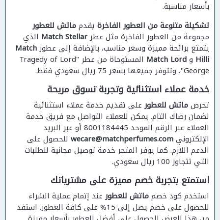
بأسعار مناسبة.
تشكيلة متنوعة من العطور الفاخرة
يقدم
ماتش للعطور
مجموعة من العطور الفاخرة مثل عطر
Match Stellar
الذي
يتمتع برائحة مميزة وسعر مناسب، بالإضافة إلى عطور
Match
Hilli
و
Match Lord
المستوحاة من عطر "Tragedy of Lord
George"، وتتوفر جميعها بسعر 75 ريال سعودي فقط.
خدمة عملاء استثنائية وتجربة تسوق مريحة
تحرص
ماتش للعطور
على تقديم خدمة عملاء استثنائية
لضمان رضاك التام. يمكن للعملاء التواصل مع فريق خدمة
العملاء عبر الرقم الموحد 8001184445 أو عبر البريد
الإلكتروني
wecare@matchperfumes.com
للحصول على
الدعم اللازم. كما يوفر المتجر خدمة توصيل مجانية للطلبات
التي تتجاوز 100 ريال سعودي.
استمتع بتجربة خصم مميزة على مشترياتك
استخدم كود خصم
ماتش للعطور
عند إتمام عملية الشراء
للحصول على خصم يصل إلى 15% على كافة العطور. استفد
من هذا العرض للحصول على أفضل العطور بأسعار مميزة.