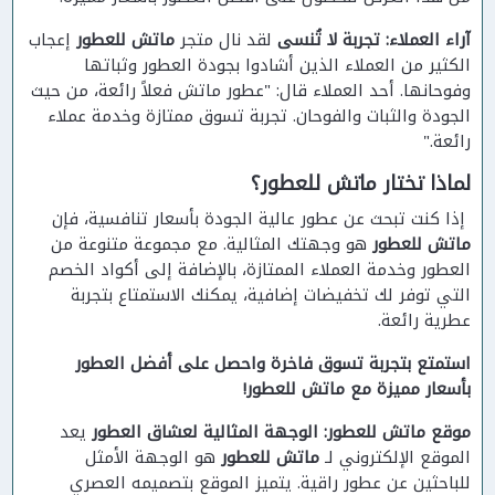
آراء العملاء: تجربة لا تُنسى
لقد نال متجر
ماتش للعطور
إعجاب
الكثير من العملاء الذين أشادوا بجودة العطور وثباتها
وفوحانها. أحد العملاء قال: "عطور ماتش فعلاً رائعة، من حيث
الجودة والثبات والفوحان. تجربة تسوق ممتازة وخدمة عملاء
رائعة."
لماذا تختار ماتش للعطور؟
إذا كنت تبحث عن عطور عالية الجودة بأسعار تنافسية، فإن
ماتش للعطور
هو وجهتك المثالية. مع مجموعة متنوعة من
العطور وخدمة العملاء الممتازة، بالإضافة إلى أكواد الخصم
التي توفر لك تخفيضات إضافية، يمكنك الاستمتاع بتجربة
عطرية رائعة.
استمتع بتجربة تسوق فاخرة واحصل على أفضل العطور
بأسعار مميزة مع ماتش للعطور!
موقع ماتش للعطور: الوجهة المثالية لعشاق العطور
يعد
الموقع الإلكتروني لـ
ماتش للعطور
هو الوجهة الأمثل
للباحثين عن عطور راقية. يتميز الموقع بتصميمه العصري