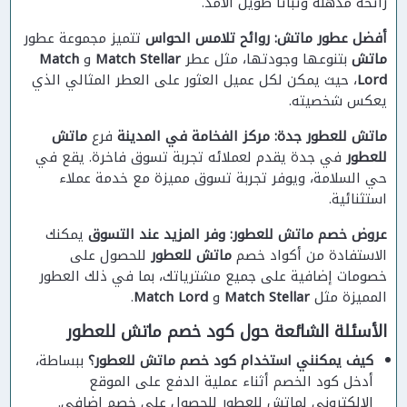
رائحة مذهلة وثباتًا طويل الأمد.
أفضل عطور ماتش: روائح تلامس الحواس
تتميز مجموعة عطور
ماتش
بتنوعها وجودتها، مثل عطر
Match Stellar
و
Match
Lord
، حيث يمكن لكل عميل العثور على العطر المثالي الذي
يعكس شخصيته.
ماتش للعطور جدة: مركز الفخامة في المدينة
فرع
ماتش
للعطور
في جدة يقدم لعملائه تجربة تسوق فاخرة. يقع في
حي السلامة، ويوفر تجربة تسوق مميزة مع خدمة عملاء
استثنائية.
عروض خصم ماتش للعطور: وفر المزيد عند التسوق
يمكنك
الاستفادة من أكواد خصم
ماتش للعطور
للحصول على
خصومات إضافية على جميع مشترياتك، بما في ذلك العطور
المميزة مثل
Match Stellar
و
Match Lord
.
الأسئلة الشائعة حول كود خصم ماتش للعطور
كيف يمكنني استخدام كود خصم ماتش للعطور؟
ببساطة،
أدخل كود الخصم أثناء عملية الدفع على الموقع
الإلكتروني لماتش للعطور للحصول على خصم إضافي.