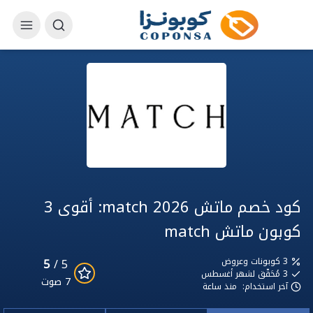
كود خصم ماتش match 2026: أقوى 3
كوبون ماتش match
5
3 كوبونات وعروض
5 /
3
مُحَقّق لشهر أغسطس
7 صوت
آخر استخدام:
منذ ساعة