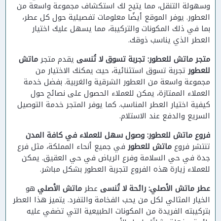
وسهولة التنقل، مما يتيح لك استكشاف مجموعة واسعة من
العطور. يوفر الموقع أيضًا معلومات تفصيلية حول كل عطر،
بما في ذلك المكونات والتركيبة، مما يسهل عليك اختيار
العطر الذي يناسب ذوقك.
متجر ماتش للعطور: تجربة تسوق لا تُنسى
يقدم متجر
ماتش
للعطور
تجربة تسوق استثنائية، حيث يمكنك الاختيار من
مجموعة واسعة من العطور الشرقية والغربية. بفضل خدمة
العملاء الممتازة، يمكن للعملاء الحصول على نصائح حول
كيفية اختيار العطر المناسب. كما يوفر المتجر خدمة التوصيل
السريع والدفع عند الاستلام.
فروع ماتش للعطور: وصول سهل للعملاء في كافة المدن
تنتشر فروع
ماتش للعطور
في جميع أنحاء المملكة، مثل فرع
جدة في حي السلامة وفرع الرياض في حي العقيق. يمكن
للعملاء زيارة هذه الفروع لتجربة العطور بشكل مباشر.
عطر ماتش الأصلي: رائحة لا تُنسى
عطر
ماتش الأصلي
هو
الخيار المثالي لكل من يحب الفخامة والتفرد. يتميز هذا العطر
بتركيبته الفريدة من المكونات الطبيعية التي تضفي عليه