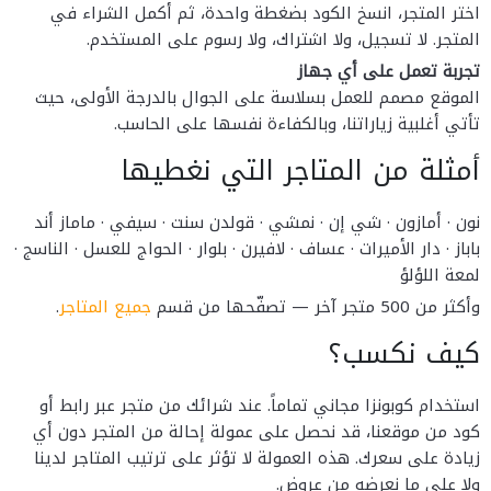
اختر المتجر، انسخ الكود بضغطة واحدة، ثم أكمل الشراء في
المتجر. لا تسجيل، ولا اشتراك، ولا رسوم على المستخدم.
تجربة تعمل على أي جهاز
الموقع مصمم للعمل بسلاسة على الجوال بالدرجة الأولى، حيث
تأتي أغلبية زياراتنا، وبالكفاءة نفسها على الحاسب.
أمثلة من المتاجر التي نغطيها
نون · أمازون · شي إن · نمشي · قولدن سنت · سيفي · ماماز أند
باباز · دار الأميرات · عساف · لافيرن · بلوار · الحواج للعسل · الناسج ·
لمعة اللؤلؤ
وأكثر من 500 متجر آخر — تصفّحها من قسم
جميع المتاجر
.
كيف نكسب؟
استخدام كوبونزا مجاني تماماً. عند شرائك من متجر عبر رابط أو
كود من موقعنا، قد نحصل على عمولة إحالة من المتجر دون أي
زيادة على سعرك. هذه العمولة لا تؤثر على ترتيب المتاجر لدينا
ولا على ما نعرضه من عروض.