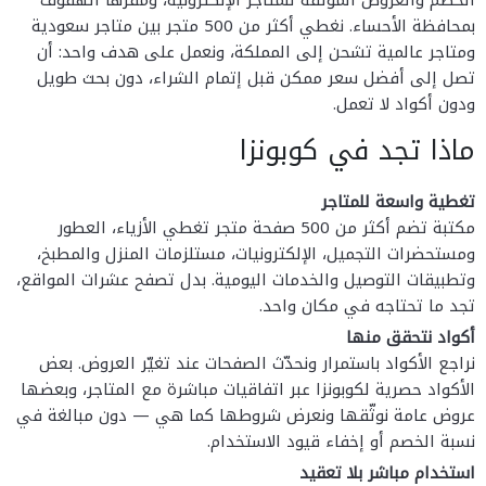
الخصم والعروض الموثّقة للمتاجر الإلكترونية، ومقرّها الهفوف
بمحافظة الأحساء. نغطي أكثر من 500 متجر بين متاجر سعودية
ومتاجر عالمية تشحن إلى المملكة، ونعمل على هدف واحد: أن
تصل إلى أفضل سعر ممكن قبل إتمام الشراء، دون بحث طويل
ودون أكواد لا تعمل.
ماذا تجد في كوبونزا
تغطية واسعة للمتاجر
مكتبة تضم أكثر من 500 صفحة متجر تغطي الأزياء، العطور
ومستحضرات التجميل، الإلكترونيات، مستلزمات المنزل والمطبخ،
وتطبيقات التوصيل والخدمات اليومية. بدل تصفح عشرات المواقع،
تجد ما تحتاجه في مكان واحد.
أكواد نتحقق منها
نراجع الأكواد باستمرار ونحدّث الصفحات عند تغيّر العروض. بعض
الأكواد حصرية لكوبونزا عبر اتفاقيات مباشرة مع المتاجر، وبعضها
عروض عامة نوثّقها ونعرض شروطها كما هي — دون مبالغة في
نسبة الخصم أو إخفاء قيود الاستخدام.
استخدام مباشر بلا تعقيد