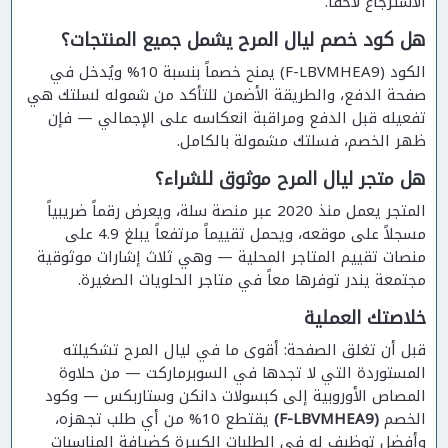
الاسترجاع لاحقاً.
هل كود خصم ليال المرح يشمل جميع المنتجات؟
الكود (F-LBVMHEA9) يمنح خصماً بنسبة 10% ويُدخل في
صفحة الدفع، والطريقة الأضمن للتأكد من شموله لسلتك هي
تفعيله قبل الدفع ومراقبة انعكاسه على الإجمالي — فإن
ظهر الخصم، فسلتك مشمولة بالكامل.
هل متجر ليال المرح موثوق للشراء؟
المتجر يعمل منذ 2020 عبر منصة سلة، ويعرض رقماً ضريبياً
مسجلاً على موقعه، ويحمل تقييماً مرتفعاً يبلغ 4.9 على
منصات تقييم المتاجر المحلية — وهي ثلاث إشارات موثوقية
مجتمعة يندر توفرها معاً في متاجر الحلويات الصغيرة.
خلاصتك العملية
قبل أن تغلق الصفحة: أقوى ما في ليال المرح تشكيلته
المستوردة التي لا تجدها في السوبرماركت — من حلاوة
المصاص الأوروبية إلى كبسولات دانكن وستاربكس — وكود
الخصم
(F-LBVMHEA9)
يقتطع 10% من أي طلب تجهزه،
وأفضل توظيف له في الطلبات الكبيرة كضيافة المناسبات