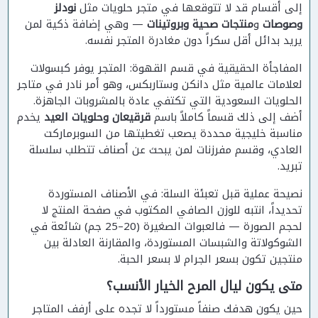
إلى أقسام قد لا تتوقعها في متجر حلويات مثل
نودلز
وصوصات
و
منتجات صحية وبروتينات
— وهي إضافة ذكية لمن
يريد بدائل أقل سكراً دون مغادرة المتجر نفسه.
المفاجأة الحقيقية في قسم القهوة: المتجر يوفر كبسولات
لعلامات عالمية مثل دانكن وستاربكس، وهو أمر نادر في متاجر
الحلويات السعودية التي تكتفي عادة بالمشروبات الجاهزة.
أضف إلى ذلك قسماً كاملاً باسم
قرقيعان وحلويات العيد
يخدم
مناسبة خليجية محددة يصعب تغطيتها من السوبرماركت
العادي، وقسم مفرزنات لمن يبحث عن أصناف تتطلب سلسلة
تبريد.
نصيحة عملية قبل تعبئة السلة: في الأصناف المستوردة
تحديداً، انتبه للوزن الصافي المكتوب في صفحة المنتج لا
لحجم الصورة — فالعبوات الصغيرة (20–25 جم) شائعة في
الشوكولاتة والشبسات المستوردة، والمقارنة العادلة بين
منتجين تكون بسعر الجرام لا بسعر الحبة.
متى يكون ليال المرح الخيار الأنسب؟
حين يكون هدفك صنفاً مستورداً لا تجده على أرفف المتاجر