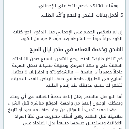
وفعّله لتشاهد خصم 10% على الإجمالي.
أكمل بيانات الشحن والدفع وأكّد الطلب.
إن لم ينعكس الخصم على الإجمالي قبل الدفع، راجع كتابة
الكود حرفاً حرفاً — الشرطة بعد حرف F جزء من الكود.
الشحن وخدمة العملاء في متجر ليال المرح
كم تنتظر طلبك؟ المتجر يضع الشحن السريع ضمن التزاماته
المعلنة على واجهة الموقع، وطبيعة منتجاته تجعل السرعة
عاملاً جوهرياً لا رفاهية — فالشوكولاتة والمفرزنات لا تحتمل
أسابيع في الطريق، خاصة في صيف الرياض. المدد الدقيقة
تظهر لك حسب مدينتك عند إتمام الطلب.
أما التواصل، فالمتجر يعلن إتاحة خدمة العملاء في أي وقت،
ويمكنك الوصول إليها من واجهة الموقع مباشرة قبل الشراء
— وهذا مفيد تحديداً للسؤال عن توفر صنف مستورد أو تاريخ
صلاحيته قبل الطلب، وهي أسئلة مشروعة في فئة المواد
الغذائية ويستحسن حسمها مسبقاً بدل الاعتماد على