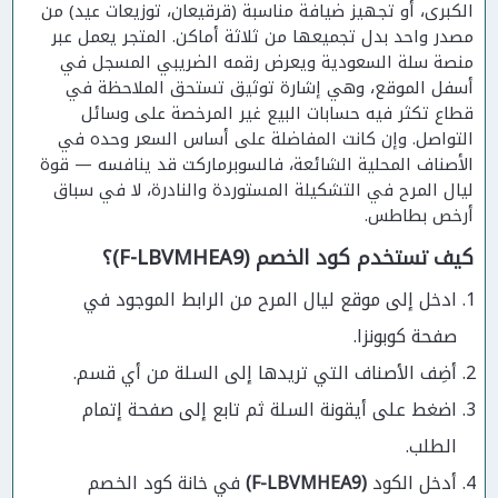
الكبرى، أو تجهيز ضيافة مناسبة (قرقيعان، توزيعات عيد) من
مصدر واحد بدل تجميعها من ثلاثة أماكن. المتجر يعمل عبر
منصة سلة السعودية ويعرض رقمه الضريبي المسجل في
أسفل الموقع، وهي إشارة توثيق تستحق الملاحظة في
قطاع تكثر فيه حسابات البيع غير المرخصة على وسائل
التواصل. وإن كانت المفاضلة على أساس السعر وحده في
الأصناف المحلية الشائعة، فالسوبرماركت قد ينافسه — قوة
ليال المرح في التشكيلة المستوردة والنادرة، لا في سباق
أرخص بطاطس.
كيف تستخدم كود الخصم (F-LBVMHEA9)؟
ادخل إلى موقع ليال المرح من الرابط الموجود في
صفحة كوبونزا.
أضِف الأصناف التي تريدها إلى السلة من أي قسم.
اضغط على أيقونة السلة ثم تابع إلى صفحة إتمام
الطلب.
أدخل الكود
(F-LBVMHEA9)
في خانة كود الخصم