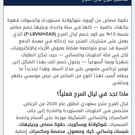
حلاوة مصاص من أوروبا، شوكولاتة مستوردة، وكبسولات قهوة
بنكهات عالمية — كلها في سلة واحدة، وعليها خصم مباشر
بنسبة 10% عبر كود خصم ليال المرح
(F-LBVMHEA9)
الذي
يعمل على مشتريات المتجر عند إدخاله في صفحة الدفع.
النسبة قد تبدو متواضعة مقارنة بعروض الأزياء والإلكترونيات،
لكن في فئة الحلويات والتسالي — حيث تتكرر الطلبات
شهرياً وربما أسبوعياً — يتحول خصم ثابت بهذا الشكل إلى
توفير تراكمي ملموس على مدار السنة، وهذا تحديداً ما
يجعله أنسب لهذا النوع من المتاجر من عرض موسمي يظهر
ويختفي.
ماذا تجد في ليال المرح فعلياً؟
ليال المرح متجر سعودي انطلق عام 2020 من الرياض،
متخصص في الحلويات المستوردة والنادرة إلى جانب
المكسرات والتسالي. التشكيلة موزعة على أقسام واضحة
المسميات:
شوكولاتة وبسكويت
،
حلاوة مصاص وجيليهات
،
شبسات وتسالي
،
كيك ومعمول
،
محمصة ومكسرات
، إضافة