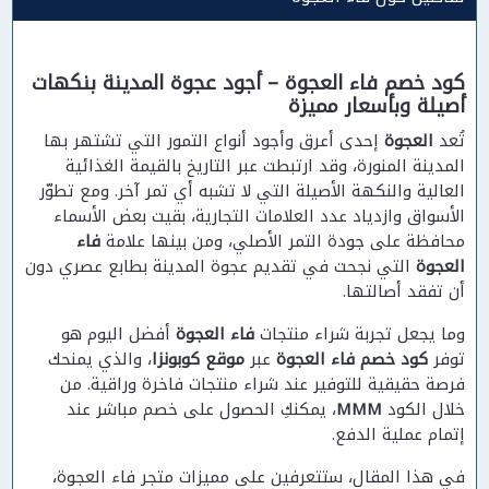
كود خصم فاء العجوة – أجود عجوة المدينة بنكهات
أصيلة وبأسعار مميزة
تُعد
العجوة
إحدى أعرق وأجود أنواع التمور التي تشتهر بها
المدينة المنورة، وقد ارتبطت عبر التاريخ بالقيمة الغذائية
العالية والنكهة الأصيلة التي لا تشبه أي تمر آخر. ومع تطوّر
الأسواق وازدياد عدد العلامات التجارية، بقيت بعض الأسماء
محافظة على جودة التمر الأصلي، ومن بينها علامة
فاء
العجوة
التي نجحت في تقديم عجوة المدينة بطابع عصري دون
أن تفقد أصالتها.
وما يجعل تجربة شراء منتجات
فاء العجوة
أفضل اليوم هو
توفر
كود خصم فاء العجوة
عبر
موقع كوبونزا
، والذي يمنحك
فرصة حقيقية للتوفير عند شراء منتجات فاخرة وراقية. من
خلال الكود
MMM
، يمكنكِ الحصول على خصم مباشر عند
إتمام عملية الدفع.
في هذا المقال، ستتعرفين على مميزات متجر فاء العجوة،