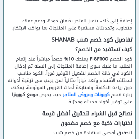
إضافة إلى ذلك، يتميز المتجر بضمان جودة، ودعم عملاء
متجاوب، وتحديثات مستمرة على المنتجات بما يواكب الابتكار.
تفاصيل كود خصم شنب SHANAB
كيف تستفيد من الخصم؟
كود الخصم
F-8FR0O
يمنحك
10%
خصماً مباشراً عند إتمام
الطلب. ما عليك سوى إضافة المنتجات إلى السلة ثم إدخال
الكود في خانة الخصم لتفعيل التوفير فوراً. الكود مناسب
لمختلف الأقسام ويُعد خياراً مثالياً لمن يرغب في ترقية أدواته
دون زيادة التكلفة. ولمتابعة أحدث العروض الموثوقة، يمكنك
زيارة قسم
كوبونات وعروض المتاجر
حيث يحرص
موقع كوبونزا
على توفير أكواد محدثة ومجرّبة.
نصائح قبل الشراء لتحقيق أفضل قيمة
اختيارات ذكية مع خصم مضمون
لتحقيق أقصى استفادة من خصم شنب: