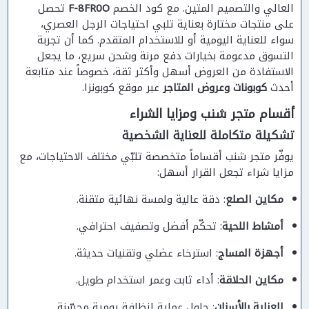
العالي والتصميم المتين. مع كود الخصم
F-8FR0O
تحصل
على منتجات مختارة بعناية تلبي احتياجات الرجل العصري،
سواء للعناية اليومية أو للاستخدام المتقدم. كما أن تجربة
التسوق مدعومة بخيارات دفع مرنة وشحن سريع، ما يجعل
الاستفادة من العروض أسهل وأكثر ثقة، خصوصاً عند متابعة
أحدث
كوبونات وعروض المتاجر
عبر موقع كوبونزا.
أقسام متجر شنب ومزايا الشراء
تشكيلة متكاملة للعناية الشخصية
يوفّر متجر شنب أقساماً متخصصة تلبّي مختلف الاحتياجات، مع
مزايا شراء تجعل القرار أسهل:
مكاين الصلع
: دقة عالية ولمسة نهائية متقنة.
أمشاط اللحية
: تحكّم أفضل وتصفيف احترافي.
أجهزة المساج
: استرخاء عضلي وتقنيات حديثة.
مكاين الحلاقة
: أداء ثابت وعمر استخدام طويل.
العناية بالأسنان
: حلول عملية لنظافة يومية محسّنة.