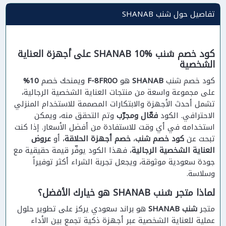
تفاصيل حول شنب SHANAB
كود خصم شنب SHANAB 10% على أجهزة العناية
الشخصية
كود خصم شنب
SHANAB
هو
F-8FR0O
ويمنحك خصم
10%
على مجموعة واسعة من منتجات العناية الشخصية الرجالية،
تشمل أحدث الأجهزة والابتكارات المصممة للاستخدام المنزلي
الاحترافي. الكود
فعّال ومجرّب
وتم التحقق منه، ويمكن
استخدامه في أي وقت للاستفادة من أفضل الأسعار. إذا كنت
تبحث عن
كود خصم شنب
،
خصم أجهزة الحلاقة
، أو
عروض
العناية الشخصية الرجالية
، فهذا الكود يوفّر قيمة حقيقية مع
جودة سعودية موثوقة، ويجعل تجربة الشراء أكثر توفيراً
وسلاسة.
لماذا متجر شنب SHANAB هو خيارك الأفضل؟
متجر
شنب SHANAB
هو براند سعودي يركز على تطوير حلول
عملية للعناية الشخصية عبر أجهزة ذكية تجمع بين الأداء