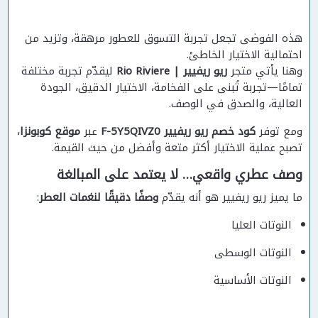
هذه الفوضى تجعل تجربة التسوق للعطور مرهقة، وتزيد من
احتمالية الاختيار الخاطئ.
وهنا يأتي متجر
ريو ريفيير | Rio Riviere
ليقدّم تجربة مختلفة
تمامًا—تجربة تُبنى على الفخامة، الاختيار الدقيق، الجودة
العالية، والصدق في الوصف.
ومع توفر
كود خصم ريو ريفيير F-5Y5QIVZ0
عبر
موقع كوبونزا
،
تصبح عملية الاختيار أكثر متعة وأفضل من حيث القيمة.
وصف عطري واقعي… لا يعتمد على المبالغة
ما يميز ريو ريفيير هو أنه يقدّم
وصفًا دقيقًا لنغمات العطر
:
النوتات العليا
النوتات الوسطى
النوتات الأساسية