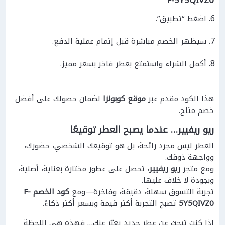
F-5Y5QIVZ0
اضغط “تطبيق”.
سيظهر الخصم مباشرة قبل إتمام عملية الدفع.
أكمل الشراء واستمتع بعطر فاخر بسعر مميز.
هذا الكود مقدم عبر
موقع كوبونزا
لضمان حصولك على أفضل
خصم متاح.
ريو ريفيير… عندما يصبح العطر توقيعًا
العطر ليس مجرد رائحة، بل هو توقيعك الشخصي، حضورك،
وواجهة ذوقك.
ومع متجر
ريو ريفيير
، تحصل على عطور مختارة بعناية، أصلية،
وبجودة لا خلاف عليها.
تجربة التسوق سهلة، دقيقة، وفاخرة—ومع
كود الخصم F-
5Y5QIVZ0
تصبح التجربة أكثر قيمة وبسعر أكثر ذكاءً.
إذا كنت تبحث عن عطر جديد يعبّر عنك… فهذه هي اللحظة