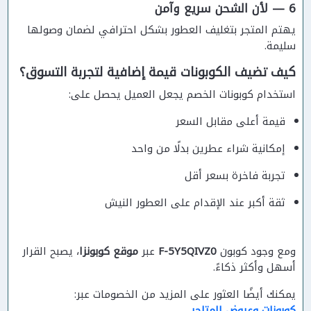
6 — لأن الشحن سريع وآمن
يهتم المتجر بتغليف العطور بشكل احترافي لضمان وصولها
سليمة.
كيف تضيف الكوبونات قيمة إضافية لتجربة التسوق؟
استخدام كوبونات الخصم يجعل العميل يحصل على:
قيمة أعلى مقابل السعر
إمكانية شراء عطرين بدلًا من واحد
تجربة فاخرة بسعر أقل
ثقة أكبر عند الإقدام على العطور النيش
ومع وجود كوبون
F-5Y5QIVZ0
عبر
موقع كوبونزا
، يصبح القرار
أسهل وأكثر ذكاءً.
يمكنك أيضًا العثور على المزيد من الخصومات عبر:
كوبونات وعروض المتاجر