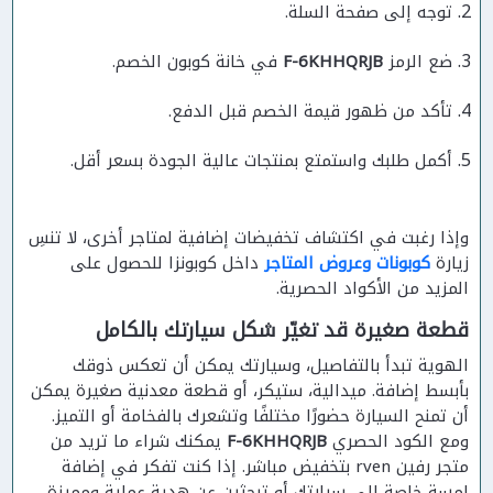
توجه إلى صفحة السلة.
ضع الرمز
F-6KHHQRJB
في خانة كوبون الخصم.
تأكد من ظهور قيمة الخصم قبل الدفع.
أكمل طلبك واستمتع بمنتجات عالية الجودة بسعر أقل.
وإذا رغبت في اكتشاف تخفيضات إضافية لمتاجر أخرى، لا تنسِ
زيارة
كوبونات وعروض المتاجر
داخل كوبونزا للحصول على
المزيد من الأكواد الحصرية.
قطعة صغيرة قد تغيّر شكل سيارتك بالكامل
الهوية تبدأ بالتفاصيل، وسيارتك يمكن أن تعكس ذوقك
بأبسط إضافة. ميدالية، ستيكر، أو قطعة معدنية صغيرة يمكن
أن تمنح السيارة حضورًا مختلفًا وتشعرك بالفخامة أو التميز.
ومع الكود الحصري
F-6KHHQRJB
يمكنك شراء ما تريد من
متجر رفين rven بتخفيض مباشر. إذا كنت تفكر في إضافة
لمسة خاصة إلى سيارتك أو تبحثين عن هدية عملية ومميزة،