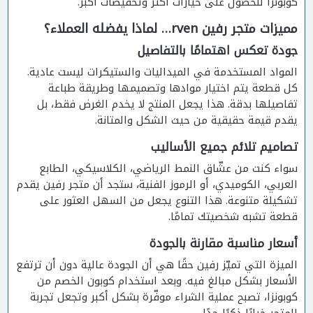
كوبونزا للحصول على خيارات أكثر وتخفيضات أكبر.
مميزات متجر رفين rven… لماذا يفضله العملاء؟
جودة تعكس اهتمامًا بالتفاصيل
المواد المستخدمة في الميداليات والستيكرات ليست عادية.
كل قطعة يتم اختيار موادها وتصميمها وطريقة طباعة
تفاصيلها بدقة. هذا يجعل المنتج لا يخدم الغرض فقط، بل
يقدم قيمة حقيقية من حيث الشكل والمتانة.
تصاميم تلائم جميع الأساليب
سواء كنت من عشّاق النمط الرياضي، الكلاسيكي، الطابع
العربي، الكوميدي، أو الرموز الفنية، ستجد أن متجر رفين يقدم
تشكيلة متنوعة. هذا التنوع يجعل من السهل العثور على
قطعة تشبه شخصيتك تمامًا.
أسعار مناسبة مقارنة بالجودة
الميزة التي تميّز رفين حقًا هي أن الجودة عالية دون أن ترتفع
الأسعار بشكل مبالغ فيه. وبعد استخدام كوبون الخصم من
كوبونزا، تصبح عملية الشراء موفّرة بشكل أكبر وتجعل تجربة