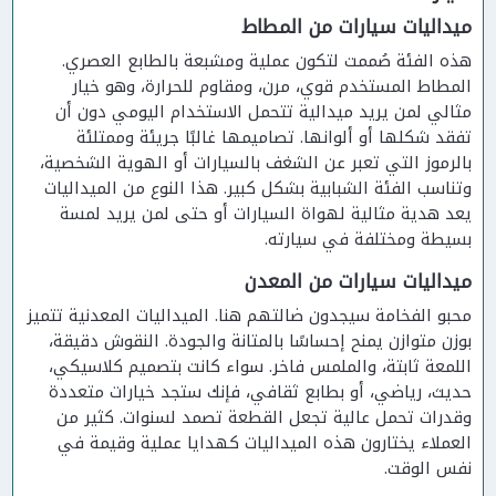
ميداليات سيارات من المطاط
هذه الفئة صُممت لتكون عملية ومشبعة بالطابع العصري.
المطاط المستخدم قوي، مرن، ومقاوم للحرارة، وهو خيار
مثالي لمن يريد ميدالية تتحمل الاستخدام اليومي دون أن
تفقد شكلها أو ألوانها. تصاميمها غالبًا جريئة وممتلئة
بالرموز التي تعبر عن الشغف بالسيارات أو الهوية الشخصية،
وتناسب الفئة الشبابية بشكل كبير. هذا النوع من الميداليات
يعد هدية مثالية لهواة السيارات أو حتى لمن يريد لمسة
بسيطة ومختلفة في سيارته.
ميداليات سيارات من المعدن
محبو الفخامة سيجدون ضالتهم هنا. الميداليات المعدنية تتميز
بوزن متوازن يمنح إحساسًا بالمتانة والجودة. النقوش دقيقة،
اللمعة ثابتة، والملمس فاخر. سواء كانت بتصميم كلاسيكي،
حديث، رياضي، أو بطابع ثقافي، فإنك ستجد خيارات متعددة
وقدرات تحمل عالية تجعل القطعة تصمد لسنوات. كثير من
العملاء يختارون هذه الميداليات كهدايا عملية وقيمة في
نفس الوقت.