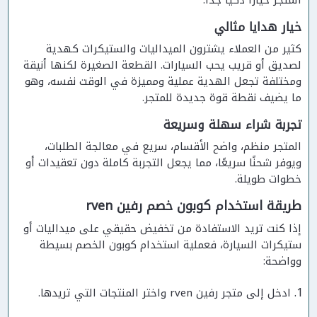
المتجر خيارًا ذكيًا جدًا.
خيار هدايا مثالي
كثير من العملاء يشترون الميداليات والستيكرات كهدية
لصديق أو قريب يحب السيارات. القطعة الصغيرة لكنها أنيقة
ومختلفة تجعل الهدية عملية ومميزة في الوقت نفسه، وهو
ما يضيف نقطة قوة جديدة للمتجر.
تجربة شراء سهلة وسريعة
المتجر منظم، واضح الأقسام، سريع في معالجة الطلبات،
ويوفر شحنًا سريعًا، مما يجعل التجربة كاملة دون تعقيدات أو
خطوات طويلة.
طريقة استخدام كوبون خصم رفين rven
إذا كنت تريد الاستفادة من تخفيض حقيقي على ميداليات أو
ستيكرات السيارة، فعملية استخدام كوبون الخصم بسيطة
وواضحة:
ادخل إلى متجر رفين rven واختر المنتجات التي تريدها.