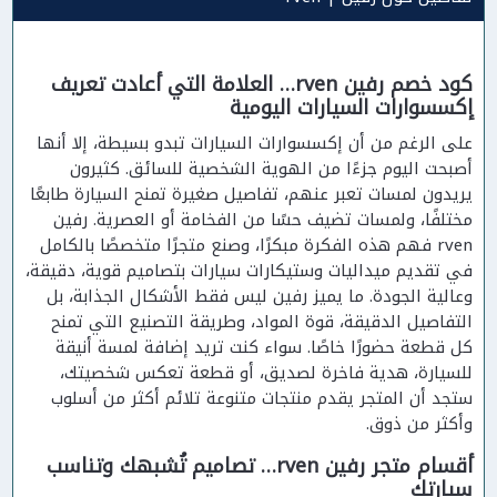
كود خصم رفين rven… العلامة التي أعادت تعريف
إكسسوارات السيارات اليومية
على الرغم من أن إكسسوارات السيارات تبدو بسيطة، إلا أنها
أصبحت اليوم جزءًا من الهوية الشخصية للسائق. كثيرون
يريدون لمسات تعبر عنهم، تفاصيل صغيرة تمنح السيارة طابعًا
مختلفًا، ولمسات تضيف حسًا من الفخامة أو العصرية. رفين
rven فهم هذه الفكرة مبكرًا، وصنع متجرًا متخصصًا بالكامل
في تقديم ميداليات وستيكارات سيارات بتصاميم قوية، دقيقة،
وعالية الجودة. ما يميز رفين ليس فقط الأشكال الجذابة، بل
التفاصيل الدقيقة، قوة المواد، وطريقة التصنيع التي تمنح
كل قطعة حضورًا خاصًا. سواء كنت تريد إضافة لمسة أنيقة
للسيارة، هدية فاخرة لصديق، أو قطعة تعكس شخصيتك،
ستجد أن المتجر يقدم منتجات متنوعة تلائم أكثر من أسلوب
وأكثر من ذوق.
أقسام متجر رفين rven… تصاميم تُشبهك وتناسب
سيارتك