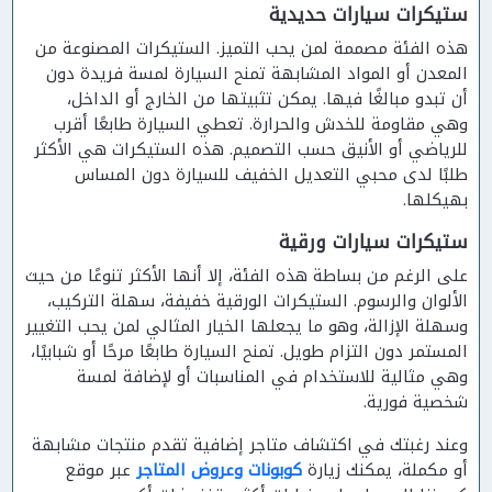
ستيكرات سيارات حديدية
هذه الفئة مصممة لمن يحب التميز. الستيكرات المصنوعة من
المعدن أو المواد المشابهة تمنح السيارة لمسة فريدة دون
أن تبدو مبالغًا فيها. يمكن تثبيتها من الخارج أو الداخل،
وهي مقاومة للخدش والحرارة. تعطي السيارة طابعًا أقرب
للرياضي أو الأنيق حسب التصميم. هذه الستيكرات هي الأكثر
طلبًا لدى محبي التعديل الخفيف للسيارة دون المساس
بهيكلها.
ستيكرات سيارات ورقية
على الرغم من بساطة هذه الفئة، إلا أنها الأكثر تنوعًا من حيث
الألوان والرسوم. الستيكرات الورقية خفيفة، سهلة التركيب،
وسهلة الإزالة، وهو ما يجعلها الخيار المثالي لمن يحب التغيير
المستمر دون التزام طويل. تمنح السيارة طابعًا مرحًا أو شبابيًا،
وهي مثالية للاستخدام في المناسبات أو لإضافة لمسة
شخصية فورية.
وعند رغبتك في اكتشاف متاجر إضافية تقدم منتجات مشابهة
أو مكملة، يمكنك زيارة
كوبونات وعروض المتاجر
عبر موقع