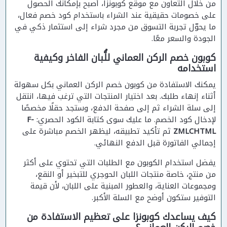
من خلال التعاون مع موقع كوبونزا، أصبح بإمكانك الحصول
على خصومات حقيقية عند الشراء باستخدام كود خصم فعال،
ما يحوّل تجربة التسوق من مجرد شراء إلى استثمار ذكي في
الجودة والسعر معًا.
كوبون خصم الركن العماني للُّبان الفاخر وكيفية
استخدامه
يمكنك الاستفادة من كوبون خصم الركن العماني بكل سهولة
أثناء إنهاء طلبك. بعد اختيار المنتجات التي ترغب فيها، انتقل
إلى سلة الشراء ثم إلى صفحة الدفع، وستجد حقلًا مخصصًا
لإدخال كود الخصم. ما عليك سوى كتابة الكود الحصري:
F-
ZMLCHTML
ثم تأكيد تطبيقه، ليظهر الخصم مباشرة على
إجمالي الفاتورة قبل الدفع النهائي.
يفضل استخدام الكوبون مع الطلبات التي تحتوي على أكثر
من منتج، خاصة منتجات اللبان الحوجري للتبخير أو النقع،
ومجموعات العناية، والعطور المبنية على اللبان، لأن قيمة
التوفير ستكون أوضح مع السلة الأكبر.
كيف يساعدك كوبونزا على تعظيم الاستفادة من