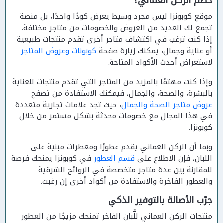
خصم الركن العماني؟
موقع كوبونزا ليس مجرد وسيط يعرض كودًا واحدًا، بل منصة
تجمع لك العديد من العروض والخصومات من متاجر مختلفة.
إذا كنت ترغب في اكتشاف متاجر أخرى تقدم منتجات طبيعية
أو عناية وجمال، يمكنك زيارة صفحة
كوبونات وعروض المتاجر
لاستعراض أحدث الأكواد المتاحة.
وإذا كنت مهتمًا بالمزيد من المتاجر التي تقدم منتجات للعناية
بالبشرة، والصحة، والجمال، فيمكنك الاستفادة من تصفح
عروض متاجر الصحة والجمال
، حيث تجد علامات تجارية متعددة
في هذا المجال مع خصومات محدثة بشكل مستمر من خلال
كوبونزا.
وبما أن الركن العماني يقدم عطورًا ومعطرات مبنية على
اللبان، فإن الاطلاع على
قسم العطور
في كوبونزا يمنحك فرصة
للمقارنة بين عدة متاجر متخصصة في الروائح الشرقية
والعطور الفاخرة والاستفادة من أكواد أخرى إن رغبت.
جرّب الأصالة بالتوفير الذكي
منتجات الركن العماني للُّبان الفاخر تمنحك مزيجًا من العطور