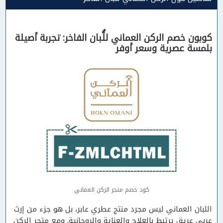
كوبون خصم الركن العماني للُّبان الفاخر: تجربة أصيلة
بلمسة عصرية وسعر أوفر
كود خصم متجر الركن العماني
اللبان العماني ليس مجرد منتج عطري عابر، بل هو جزء من إرث
عربي عريق يرتبط بالعلاج والعناية والروحانية. ومع متجر الركن