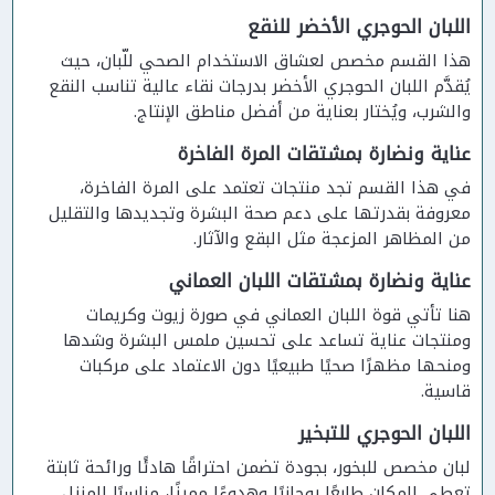
اللبان الحوجري الأخضر للنقع
هذا القسم مخصص لعشاق الاستخدام الصحي للّبان، حيث
يُقدَّم اللبان الحوجري الأخضر بدرجات نقاء عالية تناسب النقع
والشرب، ويُختار بعناية من أفضل مناطق الإنتاج.
عناية ونضارة بمشتقات المرة الفاخرة
في هذا القسم تجد منتجات تعتمد على المرة الفاخرة،
معروفة بقدرتها على دعم صحة البشرة وتجديدها والتقليل
من المظاهر المزعجة مثل البقع والآثار.
عناية ونضارة بمشتقات اللبان العماني
هنا تأتي قوة اللبان العماني في صورة زيوت وكريمات
ومنتجات عناية تساعد على تحسين ملمس البشرة وشدها
ومنحها مظهرًا صحيًا طبيعيًا دون الاعتماد على مركبات
قاسية.
اللبان الحوجري للتبخير
لبان مخصص للبخور، بجودة تضمن احتراقًا هادئًا ورائحة ثابتة
تعطي للمكان طابعًا روحانيًا وهدوءًا مميزًا، مناسبًا للمنزل