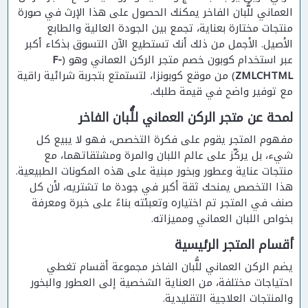
العماني للُّبان الفاخر يمكنك الحصول على هذا الإرث في صورة
منتجات مختارة بعناية، تجمع بين الجودة العالية والطابع
الأصيل. الأجمل من ذلك أنك تستطيع الآن التسوق بذكاء أكبر
عبر استخدام كوبون خصم متجر الركن العماني وهو (
F-
ZMLCHTML
) من موقع كوبونزا، لتستمتع بتجربة شرائية راقية
مع توفير واضح في قيمة طلبك.
لمحة عن متجر الركن العماني للُّبان الفاخر
مفهوم المتجر يقوم على فكرة التخصص، فهو لا يبيع كل
شيء، بل يركّز على عالم اللبان والمرة ومشتقاتهما، مع
منتجات عناية وعطور وبخور مبنية على هذه المكونات الطبيعية.
هذا التخصص يمنحك ثقة أكبر في جودة ما تشتريه، لأن كل
صنف في المتجر تم اختياره وتعبئته بناءً على خبرة ومعرفة
بخواص اللبان العماني ومميزاته.
أقسام المتجر الرئيسية
يضم الركن العماني للُّبان الفاخر مجموعة أقسام تغطي
احتياجات مختلفة، من العناية الشخصية إلى العطور والبخور
والمنتجات العلاجية التقليدية.