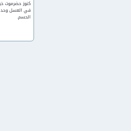
كنوز حضرموت خي
في العسل وحده.
الحسم.