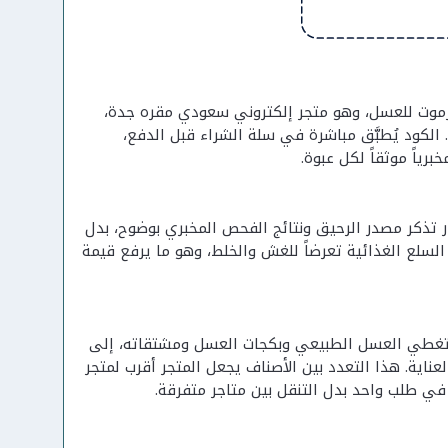
% عند الطلب من متجر كنوز حضرموت للعسل، وهو متجر إلكتروني سعودي مقره جدة،
لكود يُطبَّق مباشرة في سلة الشراء قبل الدفع،
رياً موثقاً لكل عبوة.
 تذكر مصدر الرحيق ونتائج الفحص المخبري بوضوح، بدل
السلع الغذائية تعرضاً للغش والخلط، وهو ما يرفع قيمة
رقم 4030557462) ومقره جدة، وتشكيلته تغطي العسل الطبيعي وبكجات العسل ومشتقاته، إلى
لعناية. هذا التعدد بين الأصناف يجعل المتجر أقرب لمتجر
ي طلب واحد بدل التنقل بين متاجر متفرقة.