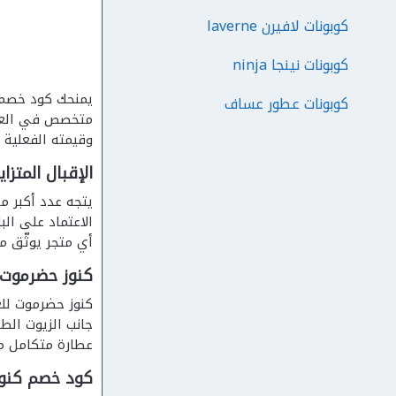
كوبونات لافيرن laverne
كوبونات نينجا ninja
كوبونات عطور عساف
متخصص في العسل 
وقيمته الفعلية ت
الإقبال المت
يتجه عدد أكبر م
الاعتماد على ال
أي متجر يوثّق من
كنوز حضرموت:
جانب الزيوت الطب
عطارة متكامل من
كود خصم كنوز