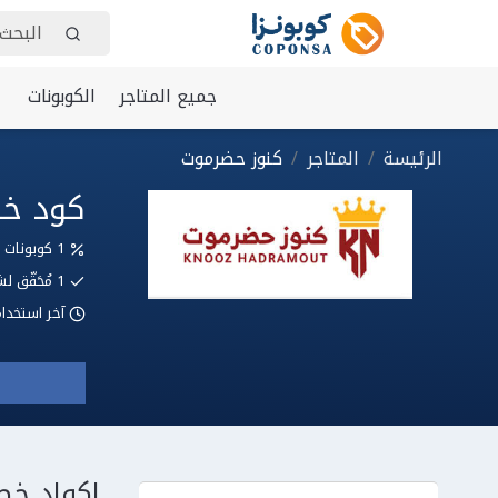
جميع المتاجر
الكوبونات
الرئيسة
المتاجر
كنوز حضرموت
كود خصم كنوز 
1 كوبونات وعروض
1
مُحَقّق
آخر استخدا
اكواد خص