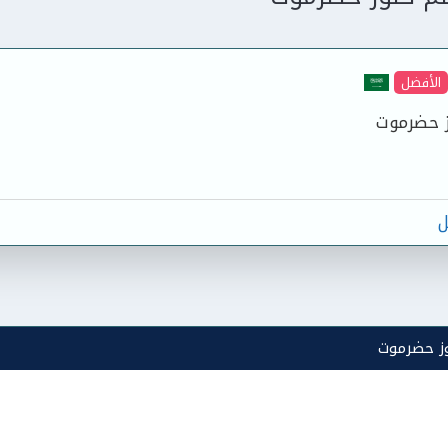
الأفضل
ز حضرموت
ل
ز حضرموت