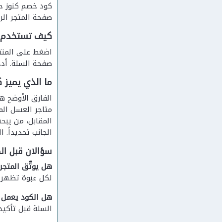
صفحة المتجر الر
كيف تستخدم 
اضغط على المنتج
صفحة السلة. أدخل الكود M5 في خانة كود الخصم المخصصة، وأكمل عملية الد
ما الذي يميز 
الفارق الأوضح ه
متاجر العسل الم
المقابل، من يب
الجانب تحديداً.
سؤالان قبل ال
هل يوثّق المتجر
لكل عبوة تظهر 
هل الكود يعمل 
السلة قبل تأكيد