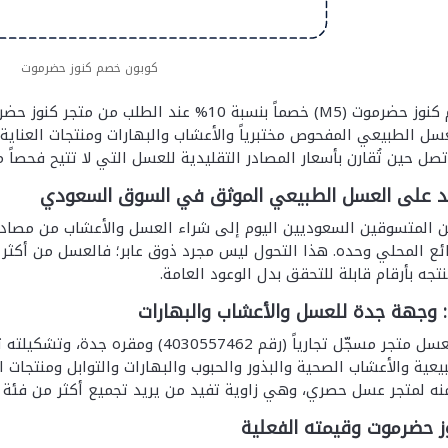
كوبون خصم كنوز حضرموت
يمنحك كود خصم كنوز حضرموت (M5) خصماً بنسبة 10
الطبيعي المفحوص مختبرياً والأعشاب والبهارات ومنتجات العناية. ا
صل حين تُقارن بأسعار المصادر التقليدية للعسل التي لا تتيح فحصاً مخب
زايد على العسل الطبيعي الموثق في السوق السعودي
ن المتسوقين السعوديين اليوم إلى شراء العسل والأعشاب من مصادر
بائع المحلي وحده. هذا التحول ليس مجرد ذوق عابر؛ فالعسل من أكثر 
تجه بأرقام قابلة للتحقق بدل الوعود العامة.
 وجهة جدة للعسل والأعشاب والبهارات
كنوز حضرموت للعسل متجر مسجّل تجارياً (
يعية والأعشاب الصحية والبذور والحبوب والبهارات والتوابل ومنتجات ا
ه لمتجر عسل حصري، وهي زاوية تفيد من يريد تجميع أكثر من فئة ف
 حضرموت وقيمته الفعلية