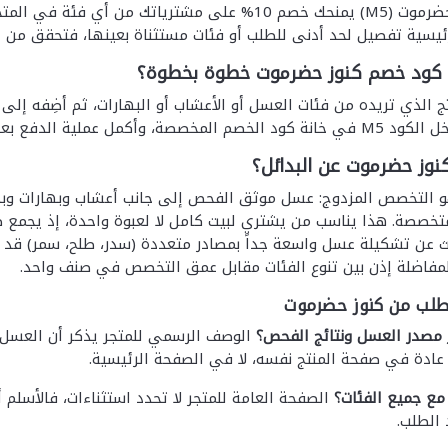
كود خصم كنوز حضرموت (M5) يمنحك خصم 10% على مشترياتك
ئيسية تفصيل لحد أدنى للطلب أو فئات مستثناة بعينها، فتحقق من 
كود خصم كنوز حضرموت خطوة بخطوة؟
 الذي تريده من فئات العسل أو الأعشاب أو البهارات، ثم أضِفه إلى ا
فع بعد أن يظهر الخصم مطروحاً من الإجمالي.
كنوز حضرموت عن البدائل؟
و التخصص المزدوج: عسل موثق الفحص إلى جانب أعشاب وبهارات وبذو
تخصصة. هذا يناسب من يشتري لبيت كامل لا لعبوة واحدة، إذ يجمع 
حث عن تشكيلة عسل واسعة جداً بمصادر متعددة (سدر، طلح، سمر) ق
 المفاضلة إذن بين تنوع الفئات مقابل عمق التخصص في صنف واحد.
طلب من كنوز حضرموت
 مصدر العسل ونتائج الفحص؟
الوصف الرسمي للمتجر يذكر أن العسل م
عادة في صفحة المنتج نفسه، لا في الصفحة الرئيسية.
مع جميع الفئات؟
الصفحة العامة للمتجر لا تحدد استثناءات، فالأسلم 
 الطلب.