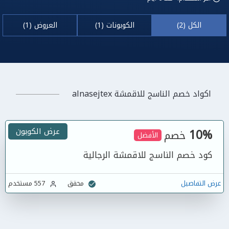
الكل (2)
الكوبونات (1)
العروض (1)
اكواد خصم الناسج للاقمشة alnasejtex
10%
عرض الكوبون
خصم
الأفضل
كود خصم الناسج للاقمشة الرجالية
عرض التفاصيل
محقق
557 مستخدم