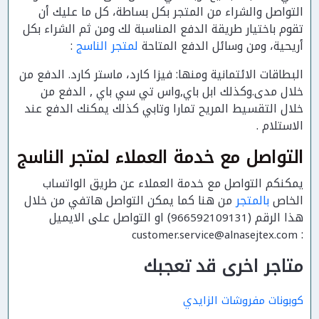
التواصل والشراء من المتجر بكل بساطة، كل ما عليك أن
تقوم باختيار طريقة الدفع المناسبة لك ومن ثم الشراء بكل
أريحية، ومن وسائل الدفع المتاحة
لمتجر الناسج
:
البطاقات الائتمانية ومنها: فيزا كارد، ماستر كارد.
الدفع من
خلال مدى.وكذلك ابل باي,واس تي سي باي , الدفع من
خلال التقسيط المريح تمارا وتابي كذلك يمكنك الدفع عند
الاستلام .
التواصل مع خدمة العملاء لمتجر الناسج
يمكنكم التواصل مع خدمة العملاء عن طريق الواتساب
الخاص
بالمتجر
من هنا كما يمكن التواصل هاتفي من خلال
هذا الرقم (
)
او التواصل على الايميل
966592109131
:
customer.service@alnasejtex.com
متاجر اخرى قد تعجبك
كوبونات مفروشات الزايدي