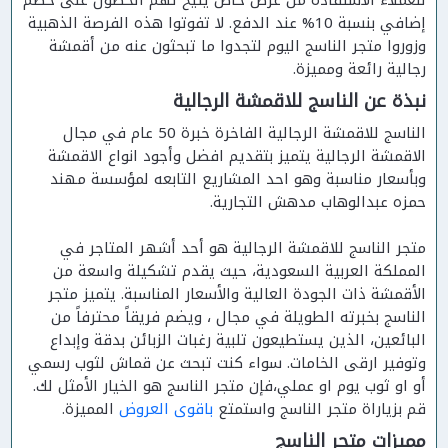
للعملاء الاستفادة من عرض خاص يتيح لهم الحصول على خصم
إضافي بنسبة 10% عند الدفع. لا تفوتوا هذه الفرصة الذهبية
وزوروا متجر الناسج اليوم لتجدوا ما تبحثون عنه من أقمشة
رجالية رائعة ومميزة.
نبذة عن الناسج للاقمشة الرجالية
الناسج للاقمشة الرجالية الفاخرة خبرة 50 عام في مجال
الاقمشة الرجالية يتميز بتقديم افضل وأجود انواع الاقمشة
وبأسعار مناسبة وهو احد المشاريع التابعه لمؤسسة مهند
حمزه عبدالوهاب مدهش التجارية.
متجر الناسج للاقمشة الرجالية هو أحد أشهر المتاجر في
المملكة العربية السعودية، حيث يقدم تشكيلة واسعة من
الأقمشة ذات الجودة العالية والأسعار المناسبة. يتميز متجر
الناسج بخبرته الطويلة في مجال ، ويضم فريقاً محترفاً من
البائعين، الذين يستطيعون تلبية رغبات الزبائن بدقة وإبداع
وتوفير ارقى الخامات. سواء كنت تبحث عن قماش لثوب رسمي
أو او ثوب يوم او عملي،فإن متجر الناسج هو الخيار الأمثل لك.
قم بزياراة متجر الناسج واستمتع
باقوى العروض
المميزة.
مميزات متجر الناسج