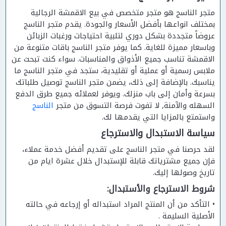
متجر الناسج هو متجر متخصص في بيع الاقمشة الرجالية
بمختلف انواعها بأفضل الأسعار والجودة. يقدم متجر الناسج
عروضاً متجددة بشكل دوري لتلبية احتياجات ورغبات الزبائن
وباسعار مميزة للغاية. كما يوفر متجر الناسج باقات متنوعة من
الاقمشة تناسب جميع الأذواق والمناسبات. سواء كنت تبحث عن
ملابس رسمية أو عملية أو تقليدية، ستجد في متجر الناسج ما
يناسبك. بالإضافة إلى ذلك، يضمن متجر الناسج توصيل طلباتك
بسرعة وأمان إلى باب منزلك. ويوفر لعملائه جميع طرق الدفع
السهله والآمنة, لا تفوت فرصة التسوق من متجر
الناسج
واستمتع بالمزايا التي يقدمها لك.
سياسة الاستبدال والاسترجاع
لقد حرصنا في متجر الناسج على تقديم أفضل خدمة عملاء،
فإن جميع مشترياتك قابلة للإستبدال خلال عشرة ايام من
تاريخ وصولها إليك.
شروط الاسترجاع والأستبدال:
• التأكد من أن المنتج المراد استبداله أو إرجاعه في حالته
الأصلية السليمة .