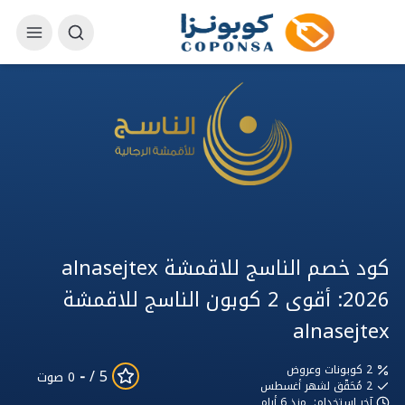
كود خصم الناسج للاقمشة alnasejtex
2026: أقوى 2 كوبون الناسج للاقمشة
alnasejtex
2 كوبونات وعروض
-
5 /
0 صوت
2
مُحَقّق لشهر أغسطس
آخر استخدام:
منذ 6 أيام