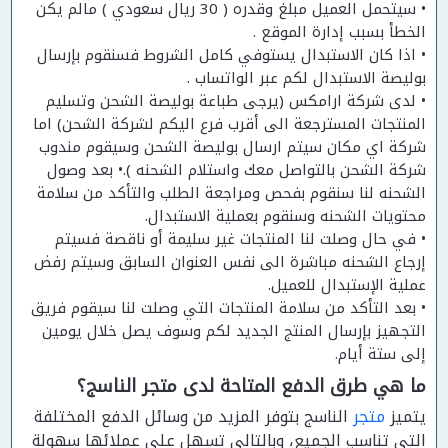
• سيتحمل العميل مبلغ وقدره ( 30 ريال سعودي ) مالم يكن
الخطأ بسبب إدارة الموقع .
• اذا كان الاستبدال يستوفي كامل الشروط فسنقوم بإرسال
بوليصة الاستبدال لكم عبر الواتساب .
• لدى شركة ارامكس (يرجى طباعة بوليصة الشحن وتسليم
المنتجات المسترجعة الى أقرب فرع اليكم لشركة الشحن) اما
شركة اي مكان سيتم ارسال بوليصة الشحن وسيقوم مندوب
شركة الشحن بالتواصل معك واستلام الشحنه ).• بعد وصول
الشحنه لنا سنقوم بفحص ومراجعة الطلب والتأكد من سلامة
محتويات الشحنه وسنقوم بعملية الاستبدال.
• في حال وصلت لنا المنتجات غير سليمة أو ناقصة فسيتم
إرجاع الشحنه مباشرة الى نفس العنوان السابق وسيتم رفض
عملية الإستبدال للعميل.
• بعد التأكد من سلامة المنتجات التي وصلت لنا سيقوم فريق
التجهيز بإرسال المنتج الجديد لكم وسوف يصل خلال يومين
إلى ستة أيام.
ما هي طرق الدفع المتاحة لدى متجر الناسج؟
يتميز
متجر
الناسج بتوفر المزيد من وسائل الدفع المختلفة
التي تناسب الجميع، وبالتالي تسهل على عملائها سهولة