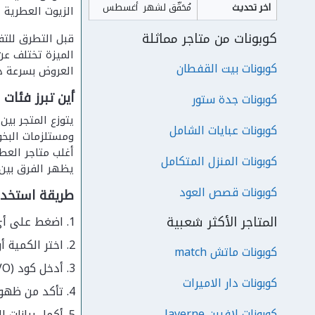
اخر تحديث
مُحَقّق لشهر  أغسطس
الزيوت العطرية 
كوبونات من متاجر مماثلة
الميزة تختلف عن
كوبونات بيت القفطان
العروض بسرعة دو
أين تبرز فئات 
كوبونات جدة ستور
يتوزع المتجر بي
كوبونات عبايات الشامل
ومستلزمات البخو
أغلب متاجر الع
كوبونات المنزل المتكامل
يظهر الفرق بين 
كوبونات قصص العود
طريقة استخدا
المتاجر الأكثر شعبية
اضغط على أي م
اختر الكمية أ
كوبونات ماتش match
أدخل كود (VJKVO) في خانة كود الخصم عند صفحة السلة.
كوبونات دار الاميرات
تأكد من ظهور نسبة الـ10% مخصومة من
كوبونات لافيرن laverne
أكمل بيانات ا