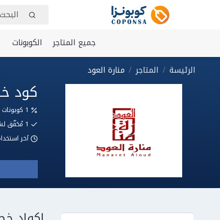
جميع المتاجر
الكوبونات
الرئيسة
المتاجر
منارة العود
كود خصم منارة ا
1 كوبونات وعروض
1
مُحَقّق
آخر استخدا
اكواد خص