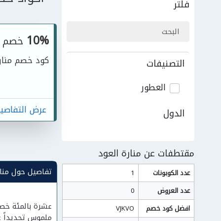
فلتر
10%
خصم
كود خصم منار
التصنيفات
العطور
عرض التفاصي
الدول
مقتطفات عن منارة العود
تفاصيل حول منار
عدد الكوبونات
1
عدد العروض
0
افضل كود خصم
VJKVO
ملموس تحديداً ع