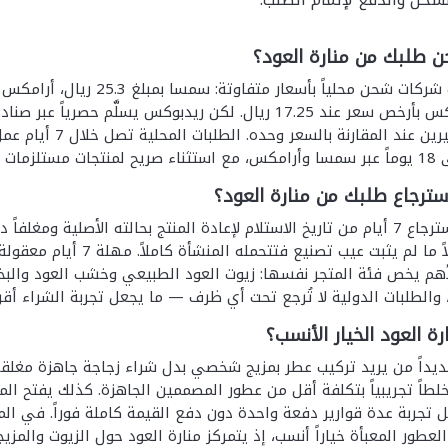
 طلبك من منارة العود؟
إضافية)، وريدبوكس بأرخص سعر عند 17.25 ريال. لكن ريدبوكس ي
استرجاع طلبك من منارة العود؟
تمنح سياسة الاسترجاع 7 أيام من تاريخ الاستلام لإعادة المنتج بحالته ال
المقدرة بـ30 ريالاً ما لم 
لأهم يخص فئة المتجر نفسها: زيوت العود الطبيعي وخشب العود والبخور
 والطلبات الدولية لا تُرجع تحت أي ظرف — ما يجعل تجربة الشراء أقر
ة العود الخيار الأنسب؟
ديداً من يريد تركيب عطر بمزيج شخصي بدل شراء زجاجة جاهزة مغلقة، 
خلطاً تجريبياً بتكلفة أقل من عطور المصممين الجاهزة. كذلك يفتح ال
تجربة عدة قوارير دفعة واحدة دون دفع القيمة كاملة فوراً. في الم
طور المعبأة خياراً أنسب، إذ يتمركز منارة العود حول الزيوت والمزيج