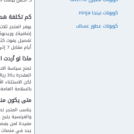
كوبونات نينجا ninja
كم تكلفة شحن
كوبونات عطور عساف
أيام مقابل 7 إلى 18 يوماً عبر سمسا وأرامكس، مع استثناء صريح لمنتجات مستلزمات البخور والعطور من الشحن الدولي.
ماذا لو أردت 
لكن الاستثناء ا
بالسلامة العامة،
متى يكون منار
يناسب المتجر تح
والفرنسية يتيح 
مفيدة لمن يفضل 
يجد في منصات الع