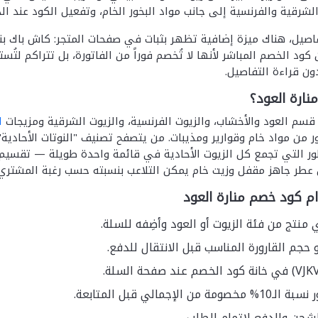
الشرقية والفرنسية إلى جانب مواد البخور الخام، وتفعيل الكود عند ا
 كود الخصم المباشر لأنها لا تُخصم فوراً من الفاتورة، بل تتراكم 
ن قراءة التفاصيل.
منارة العود؟
ن قسم العود والأخشاب، والزيوت الفرنسية، والزيوت الشرقية ومزيجات
ا
ر من مواد خام وقوارير ومذيبات. من يتصفح تصنيف "النوتات الأحادية
طور التي تجمع كل الزيوت الأحادية في قائمة واحدة طويلة — تقسي
عطر جاهز مقفل وزيت خام يمكن التلاعب بنسبته حسب رغبة المشتري ف
م كود خصم منارة العود
نتج من فئة الزيوت أو العود وأضِفه للسلة.
و حجم القارورة المناسب قبل الانتقال للدفع.
 الإجمالي قبل المتابعة.
لشحن والدفع لإتمام الطلب.