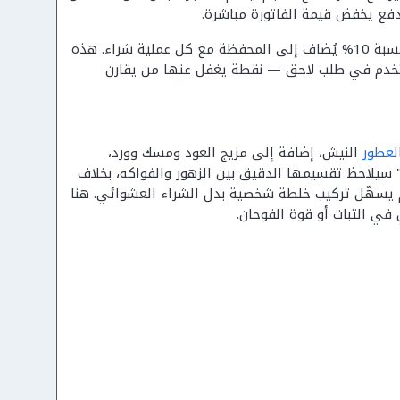
لدفع يخفض قيمة الفاتورة مباشرة.
قبل التطرق للتفاصيل، هناك ميزة إضافية تظهر بثبات في صفحات المتجر: كاش باك بنسبة 10% يُضاف إلى المحفظة مع كل عملية شراء. هذه
لتُستخدم في طلب لاحق — نقطة يغفل عنها من يقارن
لعطور
النيش، إضافة إلى مزيج العود ومسك وورد،
" سيلاحظ تقسيمها الدقيق بين الزهور والفواكه، بخلاف
م يسهّل تركيب خلطة شخصية بدل الشراء العشوائي. هنا
ي الثبات أو قوة الفوحان.