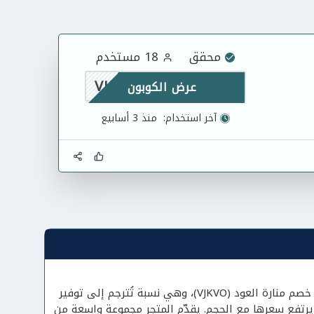
محقق
18 مستخدم
VJKVO
عرض الكوبون
آخر استخدام:
منذ 3 أسابيع
عشرة بالمئة خصم فوري على طلبك القادم من منارة العود (Manaret Aloud) عبر كود خصم منارة العود (VJKVO)، وهي نسبة تُترجم إلى توفير
 يرتفع سعرها مع الحجم. يقدّم المتجر مجموعة واسعة من