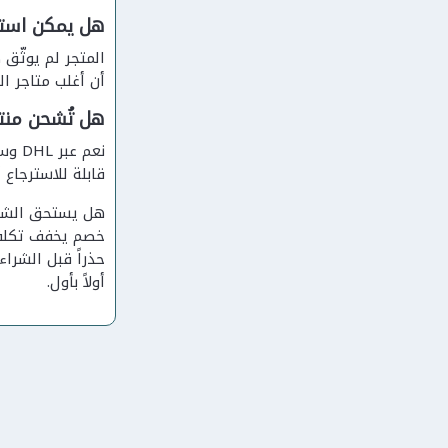
هل يمكن استخ
المتجر لم يوثّق
أن أغلب متاجر ا
هل تُشحن منتج
نعم 
قابلة للاسترجاع أ
هل يستحق الشراء
خصم يخفف تكلفة 
حذراً قبل الشراء
أولاً بأول.