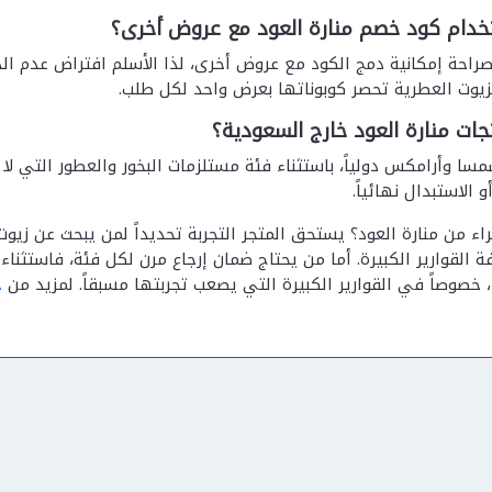
دام كود خصم منارة العود مع عروض أخرى؟
 صراحة إمكانية دمج الكود مع عروض أخرى، لذا الأسلم افتراض عدم 
لزيوت العطرية تحصر كوبوناتها بعرض واحد لكل طلب.
ات منارة العود خارج السعودية؟
عبر DHL وسمسا وأرامكس دولياً، باستثناء فئة مستلزمات البخور والعطور التي
و الاستبدال نهائياً.
 من منارة العود؟ يستحق المتجر التجربة تحديداً لمن يبحث عن زي
القوارير الكبيرة. أما من يحتاج ضمان إرجاع مرن لكل فئة، فاستثناءا
، خصوصاً في القوارير الكبيرة التي يصعب تجربتها مسبقاً. لمزيد من
خ