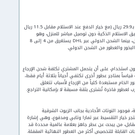
يوفر المتجر ثلاث شركات شحن محلياً بأسعار متفاوتة: سمسا بمبلغ 25.3 ريال، أرامكس بـ29.9 ريال (مع خيار الدفع عند الاستلام مقابل 11.5 ريال
سلَّم حصرياً عبر صناديق الاستلام الذكية دون توصيل مباشر للمنزل، وهو
تفصيل يفوت كثيرين عند المقارنة بالسعر وحده. الطلبات المحلية تصل خلال 7 أيام عمل، بينما الشحن الدولي عبر DHL يستغرق من 4 إلى 8
أصلية ومغلفاً دون استخدام، على أن يتحمل المشتري تكلفة شحن الإرجاع
يثبت عيب تصنيع فتتحمله المنشأة كاملاً. مهلة 7 أيام معقولة قياساً بمتاجر عطور أخرى تكتفي أحياناً بثلاثة أيام فقط،
 الخام مستبعدة كلياً من الإرجاع لأسباب تتعلق
ب لعطور فاخرة تُشترى بثقة مسبقة لا بإمكانية التراجع.
فوجود النوتات الأحادية بجانب الزيوت الشرقية
متجر خيار التقسيط عبر تمارا وتابي ومدفوع، وهي إشارة
قابل، من يبحث عن عطر جاهز بعلامة عالمية محددة قد
ات القابلة للتخصيص أكثر من العطور النهائية المقفلة.