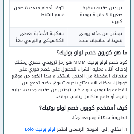
تريدين حقيبة سهرة 
تتوفر أحجام متعددة ضمن 
صغيرة لا حقيبة يومية 
قسم الشنط
كبيرة
تبحثين عن حذاء يومي 
تشكيلة الأحذية تغطي 
بسيط لا مناسبات فقط
الكلاسيكي واليومي معاً
ما هو كوبون خصم لولو بوتيك؟
كود خصم لولو بوتيك MMM هو رمز ترويجي حصري يمكنكِ
إدخاله أثناء عملية الشراء للحصول على خصم فوري على
منتجاتك المفضلة من المتجر. باستخدام هذا الكود من موقع
كوبونزا، يمكنكِ الاستمتاع بتجربة تسوق ذكية تجمع بين
الفخامة والتوفير، سواء كنتِ تبحثين عن حقيبة جديدة، عباية
راقية، أو طقم متكامل يناسب ذوقك.
كيف أستخدم كوبون خصم لولو بوتيك؟
الطريقة سهلة وسريعة جدًا:
ادخلي إلى الموقع الرسمي لمتجر
لولو بوتيك Lolo