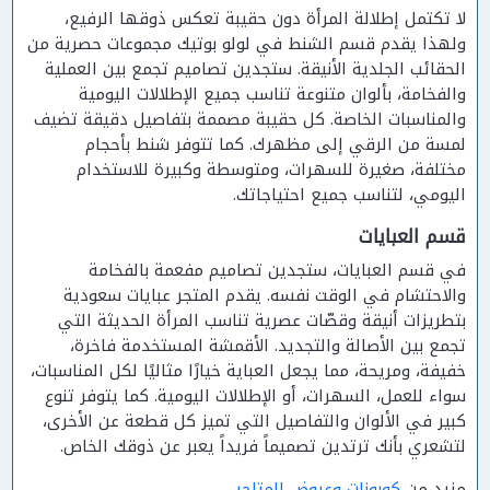
لا تكتمل إطلالة المرأة دون حقيبة تعكس ذوقها الرفيع،
ولهذا يقدم قسم الشنط في لولو بوتيك مجموعات حصرية من
الحقائب الجلدية الأنيقة. ستجدين تصاميم تجمع بين العملية
والفخامة، بألوان متنوعة تناسب جميع الإطلالات اليومية
والمناسبات الخاصة. كل حقيبة مصممة بتفاصيل دقيقة تضيف
لمسة من الرقي إلى مظهرك. كما تتوفر شنط بأحجام
مختلفة، صغيرة للسهرات، ومتوسطة وكبيرة للاستخدام
اليومي، لتناسب جميع احتياجاتك.
قسم العبايات
في قسم العبايات، ستجدين تصاميم مفعمة بالفخامة
والاحتشام في الوقت نفسه. يقدم المتجر عبايات سعودية
بتطريزات أنيقة وقصّات عصرية تناسب المرأة الحديثة التي
تجمع بين الأصالة والتجديد. الأقمشة المستخدمة فاخرة،
خفيفة، ومريحة، مما يجعل العباية خيارًا مثاليًا لكل المناسبات،
سواء للعمل، السهرات، أو الإطلالات اليومية. كما يتوفر تنوع
كبير في الألوان والتفاصيل التي تميز كل قطعة عن الأخرى،
لتشعري بأنك ترتدين تصميماً فريداً يعبر عن ذوقك الخاص.
مزيد من
كوبونات وعروض المتاجر