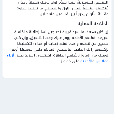
التنسيق للمشترية، بينما يقدّم لولو بوتيك شنطة وحذاء
مُنسّقين مسبقاً بنفس اللون والتصميم، ما يختصر خطوة
مقارنة الألوان يدوياً بين قسمين منفصلين.
الخلاصة العملية
إن كان هدفك مناسبة قريبة تحتاجين لها إطلالة متكاملة
سريعة، فقسم الأطقم يوفر عليك وقت التنسيق. وإن كنتِ
تبحثين عن قطعة واحدة فقط (عباية أو حذاء) لتكمليها
بإكسسواراتك الخاصة، فالتصفح المباشر داخل قسمها أوفر
لوقتك من المرور بالأطقم الجاهزة. اكتشفي المزيد ضمن
أزياء
وملابس
و
الأحذية
على كوبونزا.