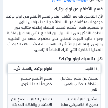
قسم الأطقم من لولو بوتيك
لأن التناسق هو سر الأناقة، يقدم قسم الأطقم في لولو بوتيك
مجموعات متكاملة من الشنطة مع الحذاء بنفس اللون
والتصميم. هذه الأطقم صُممت لتمنحك إطلالة مثالية دون
الحاجة للتفكير في التنسيق بين القطع. تأتي بتفاصيل فاخرة
ومواد عالية الجودة لتضفي على مظهرك لمسة من الجاذبية
والرقي. إنها الخيار الأمثل للمناسبات الخاصة، حفلات العيد، أو
الهدايا الفاخرة التي تترك انطباعاً لا يُنسى.
هل يناسبك لولو بوتيك؟
إذا كنتِ...
فلولو بوتيك يناسبك لأن...
تبحثين عن طقم متكامل 
قسم الأطقم مصمم 
(شنطة + حذاء) بنفس 
خصيصاً لهذا الغرض
اللون
تفضلين عباية بتطريز 
تصاميم العبايات تجمع بين 
عصري لا كلاسيكي فقط
الاحتشام والقصّة الحديثة