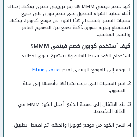
كود خصم فيتمي MMM هو رمز ترويجي حصري يمكنك إدخاله
أثناء عملية الشراء للحصول على خصم فوري على جميع
منتجات المتجر. باستخدام هذا الكود من موقع كوبونزا، يمكنك
الاستمتاع بتجربة تسوق ذكية تجمع بين التصميم الفاخر
والسعر المناسب.
كيف أستخدم كوبون خصم فيتمي MMM؟
استخدام الكود بسيط للغاية ولا يستغرق سوى لحظات:
توجه إلى الموقع الرسمي لمتجر
فيتمي Fitme
.
اختر المنتجات التي ترغب بشرائها وأضفها إلى سلة
التسوق.
عند الانتقال إلى صفحة الدفع، أدخل الكود MMM في
الخانة المخصصة.
انسخ الكود من موقع كوبونزا والصقه، ثم اضغط “تطبيق”.