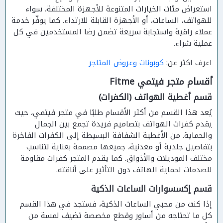
استعراض مئات الخيارات المتنوعة للأجهزة المختلفة، سواء
للهواتف، الساعات، أو الأجهزة القابلة للارتداء. كما يوفّر خدمة
عملاء راقية واستجابة سريعة تضمن رضا المستخدمين في كل
عملية شراء.
اعرف اكثر عن:
كوبونات وعروض المتاجر
أقسام متجر فيتمي Fitme
قسم أغطية الهواتف (الكفرات)
يُعد هذا القسم من أكثر الأقسام طلبًا في متجر فيتمي، حيث
يقدم كفرات الهواتف بتصاميم فريدة تجمع بين الجمال
والحماية. من الأغطية الشفافة البسيطة إلى الكفرات الفاخرة
بتفاصيل جلدية أو معدنية، جميعها مصممة بعناية لتناسب
مختلف الموديلات والأذواق. كما يقدم المتجر كفرات مقاومة
للصدمات لحماية الهاتف دون التأثير على أناقته.
قسم إكسسوارات الساعات الذكية
إذا كنت من محبي الساعات الذكية، فستجد في هذا القسم
كل ما تحتاجه من أساور وقطع مخصصة تضيف لمسة من