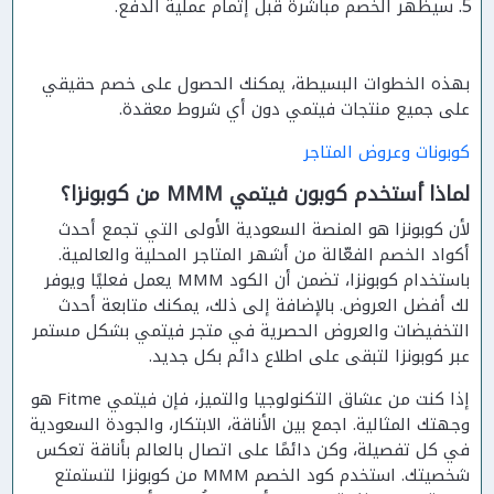
سيظهر الخصم مباشرة قبل إتمام عملية الدفع.
بهذه الخطوات البسيطة، يمكنك الحصول على خصم حقيقي
على جميع منتجات فيتمي دون أي شروط معقدة.
كوبونات وعروض المتاجر
لماذا أستخدم كوبون فيتمي MMM من كوبونزا؟
لأن كوبونزا هو المنصة السعودية الأولى التي تجمع أحدث
أكواد الخصم الفعّالة من أشهر المتاجر المحلية والعالمية.
باستخدام كوبونزا، تضمن أن الكود MMM يعمل فعليًا ويوفر
لك أفضل العروض. بالإضافة إلى ذلك، يمكنك متابعة أحدث
التخفيضات والعروض الحصرية في متجر فيتمي بشكل مستمر
عبر كوبونزا لتبقى على اطلاع دائم بكل جديد.
إذا كنت من عشاق التكنولوجيا والتميز، فإن فيتمي Fitme هو
وجهتك المثالية. اجمع بين الأناقة، الابتكار، والجودة السعودية
في كل تفصيلة، وكن دائمًا على اتصال بالعالم بأناقة تعكس
شخصيتك. استخدم كود الخصم MMM من كوبونزا لتستمتع