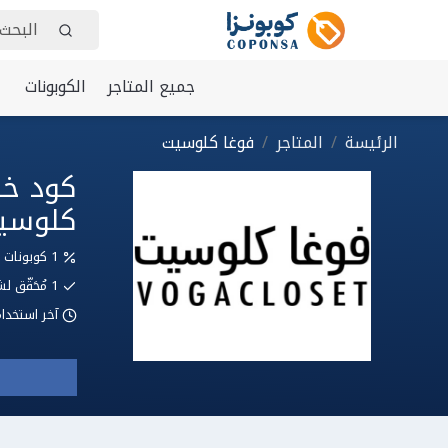
جميع المتاجر
الكوبونات
الرئيسة
المتاجر
فوغا كلوسيت
كلوسي
1 كوبونات وعروض
1
مُحَقّق
آخر استخدا