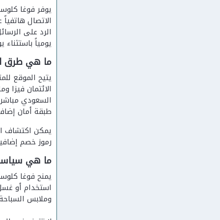
الاتصال هاتفياً على الرقم 966115119675+، أو إرسا
الرد على الرسائ
يومياً باستثناء ي
ما هي طرق ال
الائتمان فيزا وم
طبقة أمان إضافي
يمكن اكتشاف ا
رموز خصم إضافية
ما هي سياسة 
استخدام أو غسل 
وملابس السباحة