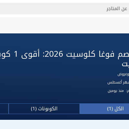
كود خصم فوغا ك
ت
 لشهر أغسطس
م:
منذ يومين
الكل (1)
الكوبونات (1)