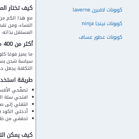
كيف تختار المتسوقة 
كوبونات لافيرن laverne
مع هذا الكم من
كوبونات نينجا ninja
النساء، ومن تف
المستقل بذاته. 
كوبونات عطور عساف
أكثر من 400 ماركة عالمية بسعر شحن ثابت لا يتغير
ما يميز فوغا كل
التكلفة يجعل حس
طريقة استخد
تصفّحي الأقسا
افتحي سلة الم
انتقلي إلى ص
أدخلي الكود
0)
تحققي من ظهو
كيف يمكن الت