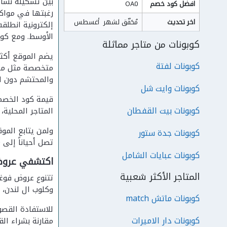
بين تشكيلة نسائ
افضل كود خصم
OA0
رغبتها في مواك
اخر تحديث
مُحَقّق لشهر  أغسطس
إلكترونية انطلق
الأوسط. ومع كو
كوبونات من متاجر مماثلة
كوبونات لفتة
متخصصة مثل متجر
والمحتشم دون ال
كوبونات وايت شل
قيمة كود الخصم 
كوبونات بيت القفطان
المتاجر المحلية
ولمن يتابع المو
كوبونات جدة ستور
تصل أحياناً إلى 70% من السعر الأصلي، وهو ما يجعل كود الخصم إضافة تكميلية فوق عروض مخفضة أصلاً.
كوبونات عبايات الشامل
اكتشفي عروض 
المتاجر الأكثر شعبية
تتنوع عروض فوغ
وكلوب ال لندن، 
كوبونات ماتش match
للاستفادة القصو
كوبونات دار الاميرات
مقارنة بشراء ال