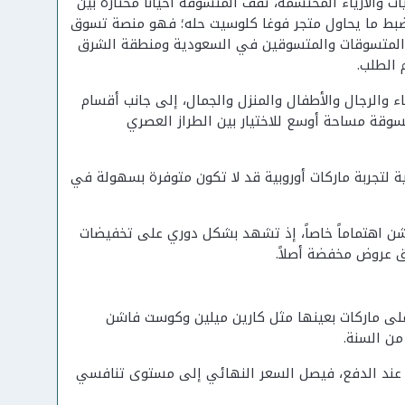
والأزياء المحتشمة، تقف المتسوقة أحياناً محتارة بين
ضبط ما يحاول متجر فوغا كلوسيت حله؛ فهو منصة تسوق
إلى المتسوقات والمتسوقين في السعودية ومنطقة الشرق
ية موزعة على أقسام النساء والرجال والأطفال والمنزل والجمال، إلى جانب أقسام
تسوقة مساحة أوسع للاختيار بين الطراز العصري
 لتجربة ماركات أوروبية قد لا تكون متوفرة بسهولة في
شن اهتماماً خاصاً، إذ تشهد بشكل دوري على تخفيضات
لى ماركات بعينها مثل كارين ميلين وكوست فاشن
من السنة.
ند الدفع، فيصل السعر النهائي إلى مستوى تنافسي