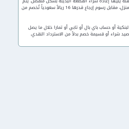
هلة يليها إعادة شراء القطعة البديلة بشكل منفصل. يتم
تسليم الطلب المرتجع إلى أقرب مكتب لشركة سمسا للشحن دون خدمة استلام من المنزل، مقابل رسوم إرجاع قدرها 16 ريالاً سعودياً تُخصم من
بنكية أو حساب باي بال أو تابي أو تمارا خلال ما يصل