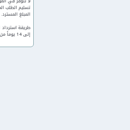
لا تتوفر في الم
المبلغ المسترد.
طريقة استرداد ال
إلى 14 يوماً من استلام الطلب في المستودع، بينما تُعاد مبالغ الدفع عند الاستلام كرصيد شراء أو قسيمة خصم بدلاً من الاسترداد النقدي.