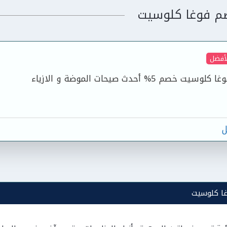
م فوغا كلوسيت
لأفضل
م 5% أحدث صيحات الموضة و الازياء
ل
ا كلوسيت