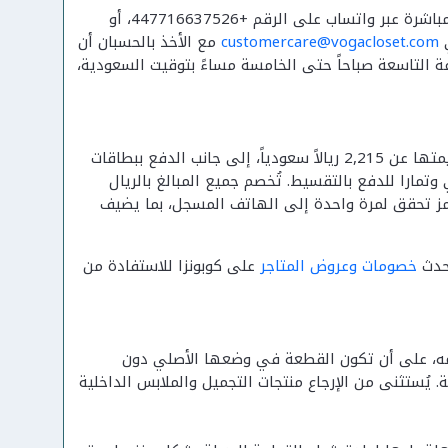
يوفر فوغا كلوسيت أكثر من قناة للتواصل مع فريق خدمة العملاء. يمكن بدء محادثة مباشرة عبر واتساب على الرقم +447716637526، أو
customercare@vogacloset.com
مع الأخذ بالحسبان أن
عة التاسعة صباحاً حتى الخامسة مساءً بتوقيت السعودية،
يتيح الموقع للمتسوقين في السعودية الدفع عند الاستلام على الطلبات التي تقل قيمتها عن 2,215 ريالاً سعودياً، إلى جانب الدفع ببطاقات
وتمارا للدفع بالتقسيط. تُخصم جميع المبالغ بالريال
عاملات بتقنية التحقق الثنائي 3D Secure التي ترسل رمز تحقق لمرة واحدة إلى الهاتف المسجل، بما يضيف
أحدث
خصومات وعروض المتاجر
على كوبونزا للاستفادة من
 الإرجاع وتسليمه، على أن تكون القطعة في وضعها الأصلي دون
 يُستثنى من الإرجاع منتجات التجميل والملابس الداخلية