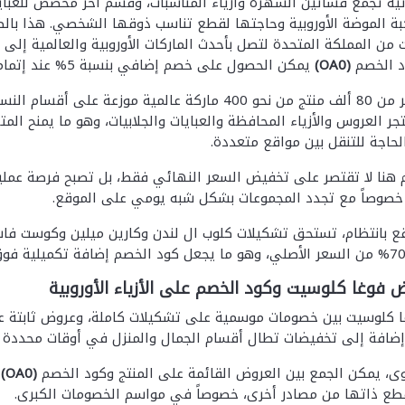
ية تجمع فساتين السهرة وأزياء المناسبات، وقسم آخر مخصص للعبايات 
بة الموضة الأوروبية وحاجتها لقطع تناسب ذوقها الشخصي. هذا بال
ت من المملكة المتحدة لتصل بأحدث الماركات الأوروبية والعالمية 
د الخصم
(OA0)
يمكن الحصول على خصم إضافي بنسبة 5% عند إتمام الطلب.
يضم الموقع أكثر من 80 ألف منتج من نحو 400 ماركة عالم
 العروس والأزياء المحافظة والعبايات والجلابيات، وهو ما يمنح الم
حاجة للتنقل بين مواقع متعددة.
هنا لا تقتصر على تخفيض السعر النهائي فقط، بل تصبح فرصة عملية
، خصوصاً مع تجدد المجموعات بشكل شبه يومي على الموقع.
قع بانتظام، تستحق تشكيلات كلوب ال لندن وكارين ميلين وكوست فا
فوغا كلوسيت وكود الخصم على الأزياء الأوروبية
ا كلوسيت بين خصومات موسمية على تشكيلات كاملة، وعروض ثابتة ع
إضافة إلى تخفيضات تطال أقسام الجمال والمنزل في أوقات محددة 
ى، يمكن الجمع بين العروض القائمة على المنتج وكود الخصم
(OA0)
ع
قطع ذاتها من مصادر أخرى، خصوصاً في مواسم الخصومات الكبرى.