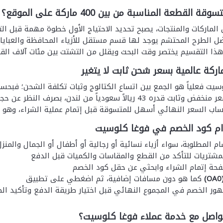
القطعة المناسبة من بين 400 ماركة على الموقع؟
 الماركات والمنتجات، يصبح تحديد الاحتياج الأول خطوة مهمة قبل
ضل الطرح المحتشم يوجد لها قسم مستقل للأزياء المحافظة والعباي
هذا التقسيم يختصر وقت البحث ويقلل من التشتت بين مئات آلاف الق
وسيت فعلياً هو الجمع بين اتساع الكتالوج وثبات تكلفة الشحن؛ فب
سياسة شحن بسعر منخفض وثابت قدره 43 ريالاً سعودياً من لن
اب السعر النهائي أسهل للمتسوقة قبل إتمام عملية الشراء، وهو أمر
ام كود الخصم في فوغا كلوسيت
م المطلوبة، سواء أزياء نسائية أو رجالية أو أطفال أو الجمال والمن
شتريات للتأكد من القطع والمقاسات والكميات قبل الدفع
فحة إتمام الشراء وابحثي عن حقل كود الخصم
(OA
كما هو دون مسافات إضافية، ثم اضغطي على تطبيق
ر الخصم في المجموع النهائي قبل اختيار طريقة الدفع وتأكيد ال
واصل مع خدمة عملاء فوغا كلوسيت؟