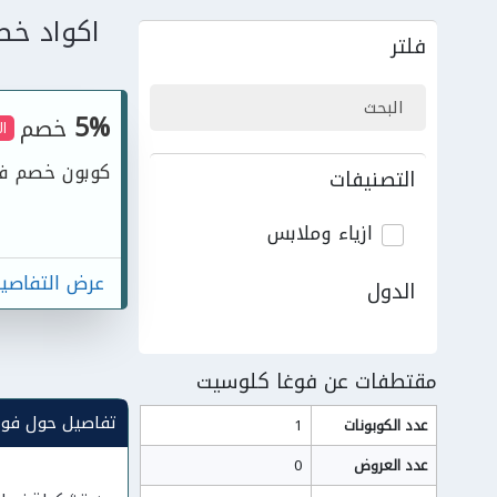
اكواد خص
فلتر
5%
خصم
ا
كوبون خصم فوغا كلوسيت خص
التصنيفات
ازياء وملابس
عرض التفاصي
الدول
مقتطفات عن فوغا كلوسيت
تفاصيل حول فوغ
عدد الكوبونات
1
عدد العروض
0