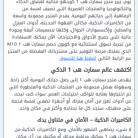
يوم، يبرز متجر سمارت هب 1 كوجهةٍ مثالية لعشاق الذكاء
والتكنولوجيا والمنتجات العصرية التي تضيف لمسة من
الرفاهية إلى حياتهم اليومية. يقدم المتجر مجموعة واسعة
من الكاميرات الذكية، مكائن القهوة الحديثة، أدوات المنزل
والمطبخ، وإكسسوارات الجوال، وكلها بتصميمات أنيقة وجودة
عالية تلبي جميع الأذواق والاحتياجات. الآن يمكنك الاستفادة
من تجربة تسوق استثنائية مع كوبون خصم سمارت هب 1 M10
الذي يمنحك فرصة التوفير على مشترياتك المفضلة من المتجر
عبر الرابط التالي
اضغط هنا للتسوق
اكتشف عالم سمارت هب 1 الذكي
يهدف متجر سمارت هب 1 إلى جعل حياتك اليومية أكثر راحة
وسهولة بفضل مجموعة من المنتجات الذكية والمتطورة التي
تم اختيارها بعناية لتواكب احتياجات العصر. سواء كنت تبحث
عن أدوات تعزز من أمان منزلك أو أجهزة تضفي لمسة فخمة
على مطبخك، ستجد كل ما تحتاجه وأكثر في مكان واحد.
الكاميرات الذكية – الأمان في متناول يدك
لا شيء يضاهي الشعور بالأمان، ومع الكاميرات الذكية من
سمارت هب 1 يمكنك مراقبة منزلك أو مكتبك من أي مكان