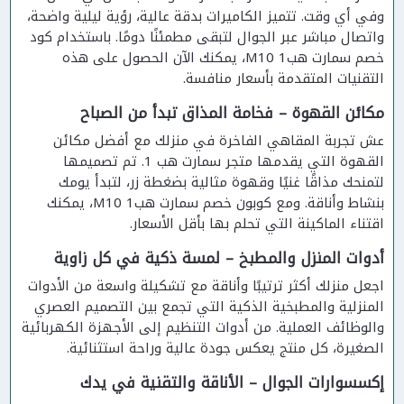
وفي أي وقت. تتميز الكاميرات بدقة عالية، رؤية ليلية واضحة،
واتصال مباشر عبر الجوال لتبقى مطمئنًا دومًا. باستخدام كود
خصم سمارت هب1 M10، يمكنك الآن الحصول على هذه
التقنيات المتقدمة بأسعار منافسة.
مكائن القهوة – فخامة المذاق تبدأ من الصباح
عش تجربة المقاهي الفاخرة في منزلك مع أفضل مكائن
القهوة التي يقدمها متجر سمارت هب 1. تم تصميمها
لتمنحك مذاقًا غنيًا وقهوة مثالية بضغطة زر، لتبدأ يومك
بنشاط وأناقة. ومع كوبون خصم سمارت هب1 M10، يمكنك
اقتناء الماكينة التي تحلم بها بأقل الأسعار.
أدوات المنزل والمطبخ – لمسة ذكية في كل زاوية
اجعل منزلك أكثر ترتيبًا وأناقة مع تشكيلة واسعة من الأدوات
المنزلية والمطبخية الذكية التي تجمع بين التصميم العصري
والوظائف العملية. من أدوات التنظيم إلى الأجهزة الكهربائية
الصغيرة، كل منتج يعكس جودة عالية وراحة استثنائية.
إكسسوارات الجوال – الأناقة والتقنية في يدك