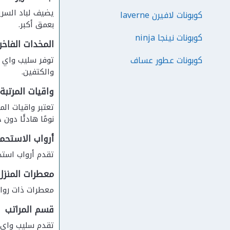
يضيف لباد السر
كوبونات لافيرن laverne
بعمق أكبر.
كوبونات نينجا ninja
المخدات الفاخر
كوبونات عطور عساف
توفر سليب واي م
والكتفين.
واقيات المرتبة
تعتبر واقيات ال
نومًا هادئًا دون ح
أرواب الاستحم
تقدم أرواب استح
معطرات المنزل
معطرات ذات روائ
قسم المراتب
تقدم سليب واي م