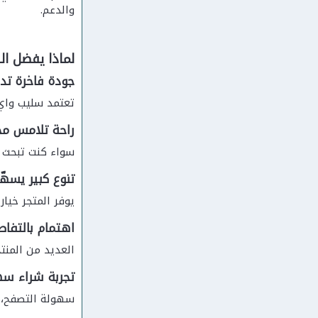
والدعم.
لماذا يفضل ا
جودة فاخرة تدو
تعتمد سليب واي 
راحة تلامس مخ
سواء كنت تبحث 
تنوع كبير يسهّل
يوفر المتجر خيا
اهتمام بالتفاص
العديد من المنت
تجربة شراء س
سهولة التصفح، ا