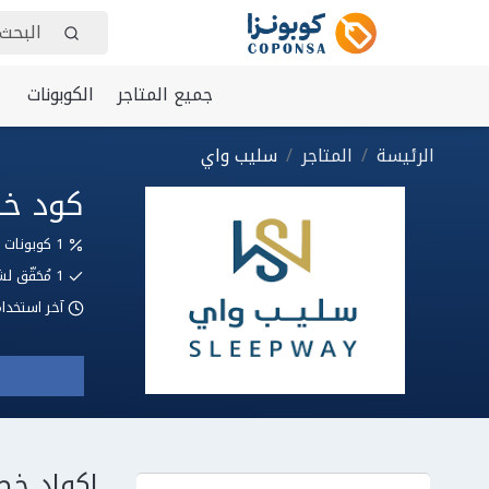
جميع المتاجر
الكوبونات
الرئيسة
المتاجر
سليب واي
كود خصم سليب 
1 كوبونات وعروض
1
مُحَقّق
آخر استخدا
اكواد خ