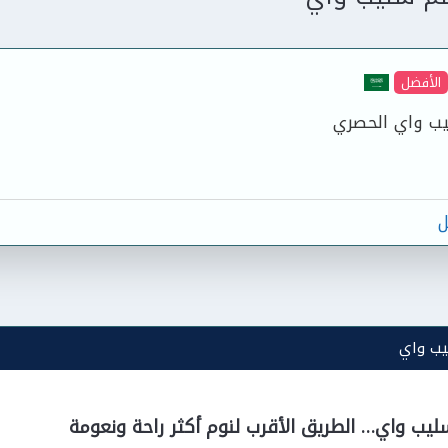
الأفضل
ب واي الحصري
ل
يب واي
يب واي… الطريق الأقرب لنوم أكثر راحة ونعومة