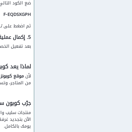
ضع الكود التالي
F-EQDSXGPH
ثم اضغط على
ت
5. إكمال عملية الدفع
بعد تفعيل الخصم
لماذا يعد كوب
لأن
موقع كوبونزا
من المتاجر، وتس
جرّب كوبون سلي
منتجات سليب واي
الآن بتجديد غرف
يومك بالكامل.