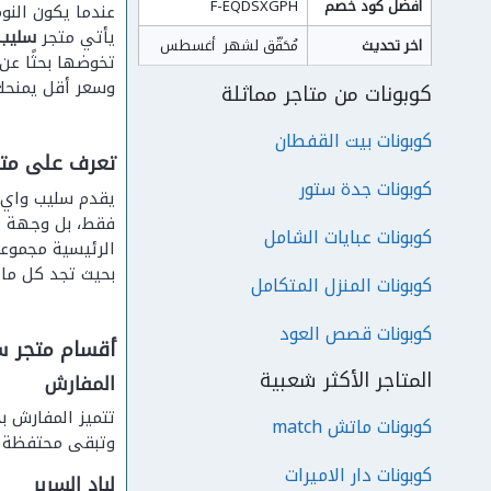
افضل كود خصم
F-EQDSXGPH
عندما يكون النوم
يأتي متجر
سليب
اخر تحديث
مُحَقّق لشهر  أغسطس
تخوضها بحثًا عن
وسعر أقل يمنحك
كوبونات من متاجر مماثلة
كوبونات بيت القفطان
تعرف على متج
كوبونات جدة ستور
يقدم سليب واي م
فقط، بل وجهة مت
كوبونات عبايات الشامل
الرئيسية مجموع
بحيث تجد كل ما 
كوبونات المنزل المتكامل
كوبونات قصص العود
أقسام متجر س
المتاجر الأكثر شعبية
المفارش
تتميز المفارش ب
كوبونات ماتش match
وتبقى محتفظة بأ
كوبونات دار الاميرات
لباد السرير