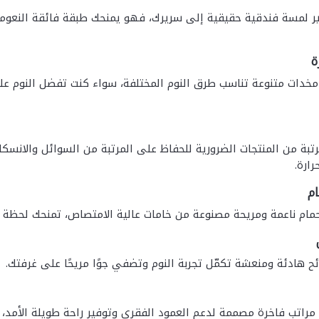
ير لمسة فندقية حقيقية إلى سريرك، فهو يمنحك طبقة فائقة النعو
ة
خدات متنوعة تناسب طرق النوم المختلفة، سواء كنت تفضل النوم على 
مرتبة من المنتجات الضرورية للحفاظ على المرتبة من السوائل والانسك
رارة.
ام
مام ناعمة ومريحة مصنوعة من خامات عالية الامتصاص، تمنحك لحظة اس
ح هادئة ومنعشة تكمّل تجربة النوم وتضفي جوًا مريحًا على غرفتك.
راتب فاخرة مصممة لدعم العمود الفقري وتوفير راحة طويلة الأمد، وتش