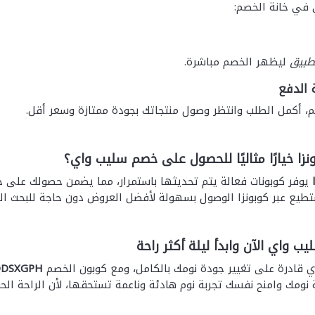
 في خانة الخصم:
طبيق
ليظهر الخصم مباشرة.
، أكمل الطلب وانتظر وصول منتجاتك بجودة ممتازة وسعر أقل.
ونزا خيارًا مثاليًا للحصول على خصم سليب واي؟
يوفر كوبونات فعالة يتم تحديثها باستمرار، مما يضمن حصولك على 
تطيع عبر كوبونزا الوصول بسهولة لأفضل العروض دون حاجة للبحث المط
ب واي الآن وابدأ ليلة أكثر راحة
 قادرة على تغيير جودة نومك بالكامل، ومع كوبون الخصم
QDSXGPH
ة نومك وامنح نفسك تجربة نوم هادئة وناعمة تستحقها، لأن الراحة الح