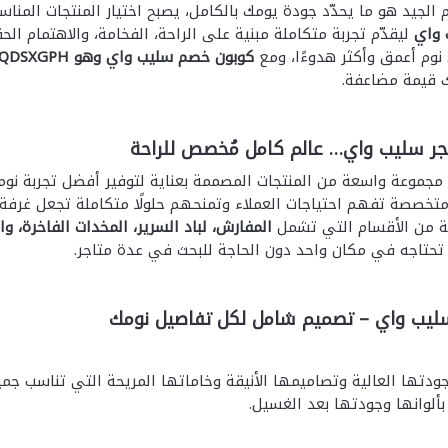
 الجيد هو ما يحدّد جودة يومك بالكامل، يصبح اختيار المنتجات المنا
 واي
ليقدّم تجربة متكاملة مبنية على الراحة، الفخامة، والاهتمام الح
 نوم أعمق وأكثر هدوءًا، ومع
كوبون خصم سليب واي وهو
EQDSXGPH
 قيمة مضاعفة.
ر سليب واي… عالم كامل مُخصص للراحة
جموعة واسعة من المنتجات المصممة بعناية لتوفير أفضل تجربة نوم ي
خصصة تفهم احتياجات العملاء وتمنحهم حلولًا متكاملة تجعل غرفة 
ة من الأقسام التي تشمل
المفارش، لباد السرير، المخدات الفاخرة، و
تحتاجه في مكان واحد دون الحاجة للبحث في عدة متاجر.
ليب واي – تصميم شامل لكل تفاصيل نومك
جودتها العالية وتصاميمها الأنيقة وخاماتها المريحة التي تناسب جم
لوانها وجودتها بعد الغسيل.