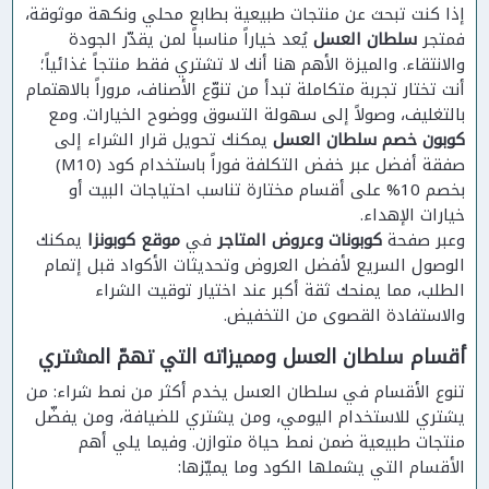
إذا كنت تبحث عن منتجات طبيعية بطابع محلي ونكهة موثوقة،
فمتجر
سلطان العسل
يُعد خياراً مناسباً لمن يقدّر الجودة
والانتقاء. والميزة الأهم هنا أنك لا تشتري فقط منتجاً غذائياً؛
أنت تختار تجربة متكاملة تبدأ من تنوّع الأصناف، مروراً بالاهتمام
بالتغليف، وصولاً إلى سهولة التسوق ووضوح الخيارات. ومع
كوبون خصم سلطان العسل
يمكنك تحويل قرار الشراء إلى
صفقة أفضل عبر خفض التكلفة فوراً باستخدام كود (M10)
بخصم 10% على أقسام مختارة تناسب احتياجات البيت أو
خيارات الإهداء.
وعبر صفحة
كوبونات وعروض المتاجر
في
موقع كوبونزا
يمكنك
الوصول السريع لأفضل العروض وتحديثات الأكواد قبل إتمام
الطلب، مما يمنحك ثقة أكبر عند اختيار توقيت الشراء
والاستفادة القصوى من التخفيض.
أقسام سلطان العسل ومميزاته التي تهمّ المشتري
تنوع الأقسام في سلطان العسل يخدم أكثر من نمط شراء: من
يشتري للاستخدام اليومي، ومن يشتري للضيافة، ومن يفضّل
منتجات طبيعية ضمن نمط حياة متوازن. وفيما يلي أهم
الأقسام التي يشملها الكود وما يميّزها: