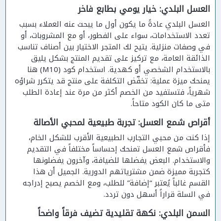
العسل البلدي: خيار يومي بطابع فاخر
العسل البلدي عادةً ما يكون أول ما يبحث عنه العملاء بسبب
تعدد الاستخدامات، سواء على الفطور، أو مع المشروبات، أو
في وصفات منزلية. يتيح لك المتجر الاختيار بين أصناف تناسب
الذائقة العامة، مع تركيز على تقديم المنتج بشكل يليق
بالاستخدام الشخصي أو كهدية. استخدام كود (M10) هنا
يمنحك ميزة عملية: تخفّض التكلفة على منتج قد يتكرر شراؤه
شهرياً، فتستفيد من الخصم أكثر من مرة عند إعادة الطلب
متى ما كان الكود متاحاً.
أقراص شمع العسل: تجربة طبيعية لمحبي الأصالة
إذا كنت من محبي التجارب الطبيعية الأقرب للشكل الخام،
فأقراص شمع العسل تمنحك إحساساً مختلفاً في التقديم
والاستخدام. البعض يفضلها للضيافة، وآخرون يفضلونها
كتجربة مميزة ضمن مشترياتهم الدورية. الجميل أن هذا
القسم غالباً يُعتبر “إضافة” للطلب، ومع الخصم يصبح إدراجه
في السلة قراراً أسهل دون تردد.
السمن البلدي: نكهة تقليدية تضيف فرقاً واضحاً