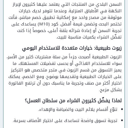
السمن البلدي من المنتجات التي يعتمد عليها كثيرون لإبراز
النكهة في الأطباق المنزلية. وعندما تتوفر لديك خيارات
موثوقة من مصدر واحد مع إمكانية تطبيق خصم مباشر، فأنت
تختصر البحث وتضمن قيمة أفضل. كود (M10) يساعدك على
تجربة السمن أو إعادة شرائه بثقة أعلى، خصوصاً إذا كنت
تفضّل الشراء بكميات مناسبة للبيت.
زيوت طبيعية: خيارات متعددة للاستخدام اليومي
الزيوت الطبيعية أصبحت جزءاً من سلة مشتريات كثير من الأسر،
سواء للاستخدام الغذائي أو بحسب تفضيلات المستهلك. ما
يميز التسوق من قسم الزيوت في متجر متخصص هو التركيز
على الخيارات الطبيعية وتقديمها بوضوح. ومع الخصم، يمكنك
اختيار أكثر من صنف وتجربة ما يناسبك دون أن ترتفع الفاتورة
بشكل مزعج.
لماذا يفضّل كثيرون الشراء من سلطان العسل؟
تنوّع أقسام يلائم البيت والضيافة والإهداء.
تجربة تسوق واضحة تساعدك على اختيار الأصناف بسرعة.