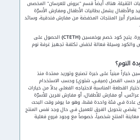
نيات الثقيلة. هناك أيضاً قسم "عروض للعرسان" المخصص
 والأطفال يشمل بطانيات الأطفال ومفارش الأسرّة
تمرار أبرز المنتجات المخفضة من مفارش فندقية، وسائد
ورة. يتيح كود خصم بوخمسين
(CTETH)
الحصول على
ذه العروض والكود وسيلة فعالة لخفض تكلفة تجهيز غرفة نوم
دة النوم؟
ياراً مبنياً على خبرة تصنيع وتوريد ممتدة منذ
سرير حسب الفصل (صيفي، شتوي) وحسب الاستخدام
 القطعة المناسبة لاحتياجه الفعلي بدلاً من خيارات
عرائس، أو مفارش للأطفال، أو مفارش نفرين للأسرّة
ى عادة في فئة واحدة فقط، وهو ما يوفر وقت البحث
بي" يقضي بتحويل الفرق للعميل في حال وجد نفس المنتج
عاينة المنتج شخصياً، خصوصاً مع وجود فروع فعلية