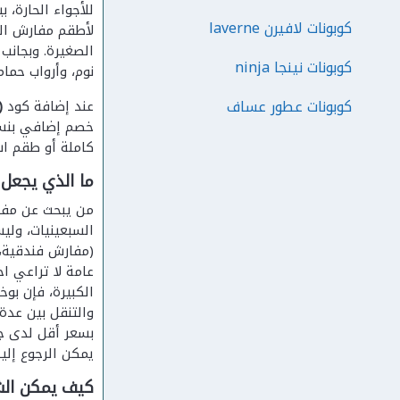
للأجواء الحارة،
كوبونات لافيرن laverne
لأطقم مفارش ال
الصغيرة. وبجانب
كوبونات نينجا ninja
نوم، وأرواب حمام
كوبونات عطور عساف
عند إضافة كود
ETH)
كاملة أو طقم اس
ما الذي يجعل 
من يبحث عن مفار
السبعينيات، ول
(مفارش فندقية، 
عامة لا تراعي ا
الكبيرة، فإن بو
والتنقل بين عدة
بسعر أقل لدى جه
يمكن الرجوع إليه
كيف يمكن الش