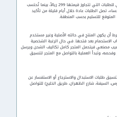
يوفر بوخمسين توصيلاً إلى جميع مناطق المملكة العربية السعودية، مع توصيل مجاني للطلبات التي تتجاوز قيمتها 299 ريالاً، بينما تُحتسب
ء، تصل الطلبات عادة خلال أيام قليلة من تأكيد
 المتوقع للتسليم بحسب المنطقة.
سترجاع، بشرط أن يكون المنتج في حالته الأصلية وغير مستخدم
رواب الاستحمام بعد فتحها. في حال الرغبة الشخصية
كسي وقدرها 30 ريالاً، أما في حال وجود عيب مصنعي فيتحمل المتجر كامل تكاليف الشحن ويرسل
رد خلال 14 يوم عمل من استلام المنتج وفحصه، وتبدأ العملية بالتواصل مع المتجر لتنسيق
التواصل مع فريق بوخمسين للمفارش عبر الواتساب على الرقم 0544004008 لتنسيق طلبات الاستبدال والاسترجاع أو الاستفسار عن
دوس، السيفة، شارع الظهران، طريق الخليج) للتواصل