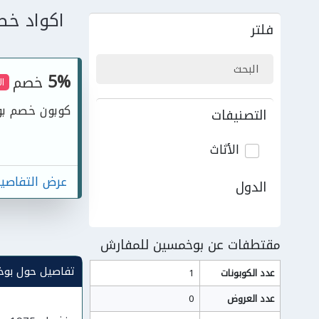
اكواد خص
فلتر
5%
خصم
ا
كوبون خصم بو خمسين ل
التصنيفات
الأثاث
عرض التفاصي
الدول
مقتطفات عن بوخمسين للمفارش
تفاصيل حول بوخ
عدد الكوبونات
1
عدد العروض
0