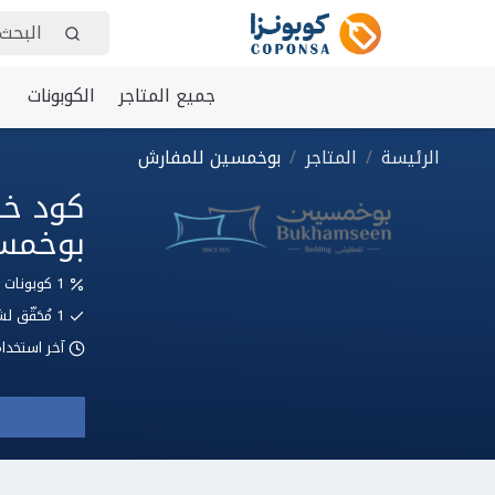
جميع المتاجر
الكوبونات
الرئيسة
المتاجر
بوخمسين للمفارش
بوخمس
1 كوبونات وعروض
1
مُحَقّق
آخر استخدا