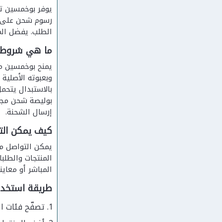
رسوم شحن على ال
الطلب. يفضل الم
ما هي شروط ا
وبعبوته الأصلية 
إرسال الشحنة.
كيف يمكن الت
المنتجات والطلب
المباشر أو معاين
طريقة استخد
تصفّح فئات ال