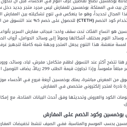
 عام 1975 وعائلة بوخمسين تصنع تفاصيل غرف النوم في الأحساء، قبل أن ت
ل بيت في المملكة. بوخمسين للمفارش ليس مجرد متجر جديد دخل سوق
 المجال تحديداً، وهو ما ينعكس في تنوع تشكيلته بين المفارش الص
تخدام كود الخصم
(CTETH)
للحصول على خصم 5% عند التسوق من الموقع الرسمي.
خمسين هو اتساع الفئات تحت سقف واحد؛ فبجانب مفارش السرير بأنواعها
 وسائد النوم بمختلف أشكالها وصولاً إلى وسائد الحوامل، أرواب ا
 لمسة منعشة. هذا التنوع يجعل المتجر وجهة شبه كاملة لتجهيز غرفة 
هنا تتضح أكثر عند التسوق لطقم متكامل: مفرش، لباد، وسائد، ورو
ذا تجاوزت قيمة الطلب 299 ريالاً، يضاف التوصيل المجاني كميزة أخرى تجعل التجربة أكثر اقتصادية.
سوق من المعرض مباشرة، يملك بوخمسين أربعة فروع في الأحساء مو
ة نادرة لمتجر إلكتروني متخصص في المفارش.
مات الكود والعروض وتحديثها وفق أحدث البيانات المتاحة، مع إمكان
.
بوخمسين وكود الخصم على المفارش
مسين بحسب الموسم والمناسبة. ففي الصيف تنشط تخفيضات المفارش