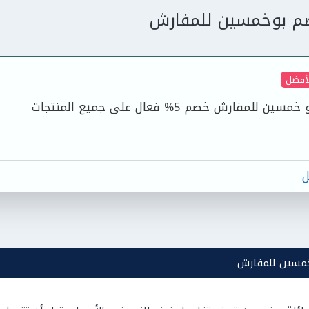
م بوخمسين للمفارش
لأفضل
لمفارش خصم 5% فعال على جميع المنتجات
ل
مسين للمفارش