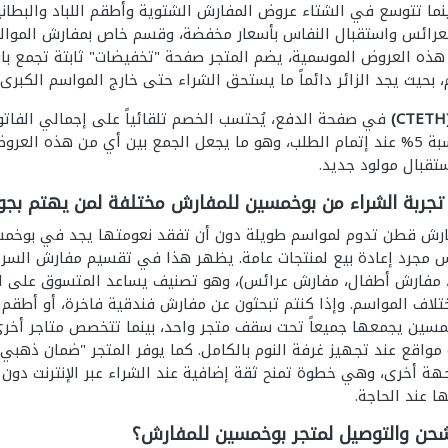
 بينما تتوسع في الشتاء عروض المفارش الشتوية وأطقم اللباد والبطا
عرائس واستقبال النفاس بأسعار مخفضة، وقسم خاص بمفارش المواليد
 هذه العروض الموسمية، يضم المتجر صفحة "تخفيضات" ثابتة تجمع باس
، بحيث يجد الزائر دائماً ما يستحق الشراء حتى خارج المواسم الكبرى.
(CT
في صفحة الدفع، يُحتسب الخصم تلقائياً على إجمالي الفات
خصم إضافي بنسبة 5% عند إتمام الطلب، وهو ما يجعل الجمع بين أي من ه
تقبال مولود جديد.
تجربة الشراء من بوخمسين للمفارش مختلفة لمن يهتم بجو
ش قطن تدوم لمواسم طويلة دون أن تفقد نعومتها يجد في بوخمسين خ
يس مجرد إعادة بيع لمنتجات عامة. يظهر هذا في تقسيم مفارش ال
مفارش أطفال، مفارش عرائس)، وهو تصنيف يساعد المتسوق على اختيار
ختلاف المواسم. وإذا كنتم تبحثون عن مفارش فندقية فاخرة، أو أطقم 
خمسين يجمعها جميعاً تحت سقف متجر واحد، بينما تتخصص متاجر أخر
 مواقع عند تجهيز غرفة النوم بالكامل. كما يوفر المتجر "ضمان ذه
ة أخرى، وهي خطوة تمنح ثقة إضافية عند الشراء عبر الإنترنت دون م
ا عند الحاجة.
حن والتوصيل لمتجر بوخمسين للمفارش؟