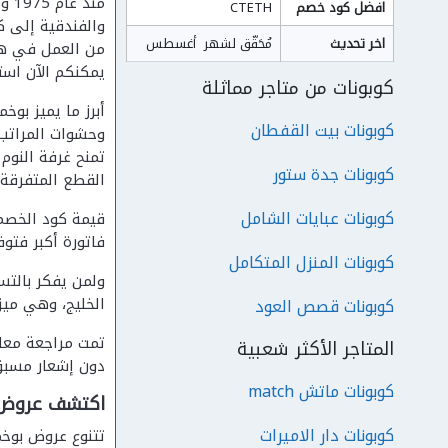
منذ
افضل كود خصم
CTETH
والفندقية إلى ك
اخر تحديث
مُحَقّق لشهر  أغسطس
من العمل في هذا
يمكنكم الآن اس
كوبونات من متاجر مماثلة
أبرز ما يميز بو
كوبونات بيت القفطان
وحشوات المراتب،
تمنح غرفة النوم
كوبونات جدة ستور
القطع المتفرقة.
كوبونات عبايات الشامل
قيمة كود الخصم 
فاتورة أكبر فتوفر مبلغاً ملموساً. وإ
كوبونات المنزل المتكامل
ولمن يفكر بالت
الخليج، وهي ميز
كوبونات قصص العود
تمت مراجعة معلو
المتاجر الأكثر شعبية
دون إشعار مسبق
كوبونات ماتش match
اكتشف عروض 
كوبونات دار الاميرات
تتنوع عروض بوخ