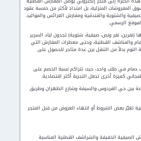
تحول هذه الخبرة إلى متجر إلكتروني يوصل المفارش القطنية
 المفروشات المنزلية، بل امتداد لأكثر من خمسة عقود
يفية والشتوية والفندقية ومفارش العرائس والمواليد.
 (نفرين، نفر ونص، صيفية، شتوية) تجدون لباد السرير
لحمام والمناشف القطنية، وحتى معطرات المفارش التي
النوم بدلاً من التنقل بين عدة متاجر للحصول على
ب حمام في طلب واحد، حيث تتراكم نسبة الخصم على
زعة بين حي الفردوس والسيفة وشارع الظهران وطريق
ية تغيّر بعض الشروط أو انتهاء العروض من قبل المتجر
 الصيفية الخفيفة والشراشف القطنية المناسبة