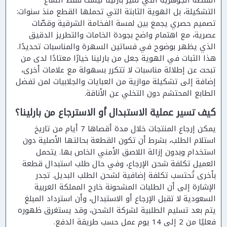
النقطة الجوهرية التي تميز بارلينا ليست فقط اتساع
التشكيلة، بل الهوية الثابتة التي تحملها القطع منذ سنوات:
تصميم حصري يجمع بين لمسة الفخامة الشرقية وقصّات
عصرية، مع اهتمام واضح بجودة الخامات والتطريز الدقيق
الذي يظهر بوضوح في فساتين السهرة والمناسبات تحديدًا.
هذا الثبات في الهوية جعل من بارلينا خيارًا معتادًا لدى من
تبحث عن إطلالة مناسبات لا تتكرر بسهولة مع علامات أخرى،
إضافة إلى تشكيلة موازية من العبايات والجلابيات لمن تفضل
الطابع المحتشم دون التخلي عن الأناقة.
كيف تسير عملية الاستبدال أو الاسترجاع من بارلينا؟
يمكن إرجاع المنتجات خلال مدة أقصاها 7 أيام من تاريخ
استلام الطلب، بشرط أن تكون القطعة بحالتها الأصلية دون
استخدام وبدون إزالة اللاصق الأمني الخاص بها. يتحمل
العميل تكلفة شحن الإرجاع، وفي حال طلب استبدال قطعة
بأخرى تُحتسب تكلفة إضافية لشحن الطلب البديل. تجدر
الإشارة إلى أن الطلبات المشحونة خارج المملكة العربية
السعودية لا تقبل الإرجاع أو الاستبدال، وأن استرداد المبلغ
يتم بعد تسليم الطلبية لشركة الشحن، وقد يستغرق ظهوره
فعليًا من 2 إلى 14 يوم عمل حسب طريقة الدفع.