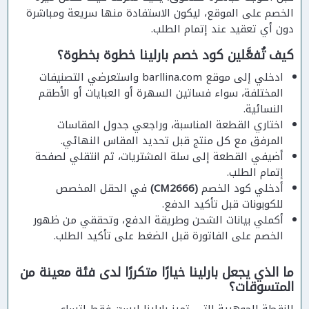
الخصم على الموقع، ليكون الاستفادة منها سريعة ومباشرة
دون أي تعقيد عند إتمام الطلب.
كيف تُفعَّلين كود خصم بارلينا خطوة بخطوة؟
ادخلي إلى موقع barllina.com واستعرضي التصنيفات
المختلفة، سواء فساتين السهرة أو العبايات أو الأطقم
النسائية.
اختاري القطعة المناسبة، وراجعي جدول المقاسات
المرفق مع كل منتج قبل تحديد المقاس النهائي.
أضيفي القطعة إلى سلة المشتريات، ثم انتقلي لصفحة
إتمام الطلب.
أدخلي كود الخصم
(CM2666)
في الحقل المخصص
للكوبونات قبل تأكيد الدفع.
أكملي بيانات الشحن وطريقة الدفع، وتحققي من ظهور
الخصم على الفاتورة قبل الضغط على تأكيد الطلب.
ما الذي يجعل بارلينا خيارًا متكررًا لدى فئة معينة من
المتسوقات؟