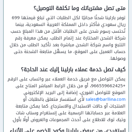
متى تصل مشترياتك وما تكلفة التوصيل؟
توفر بارلينا شحنًا مجانيًا لكل الطلبات التي تبلغ قيمتها 699
ريال سعودي فأكثر داخل المملكة العربية السعودية، بينما
تُحتسب رسوم شحن على الطلبات الأقل من هذا المبلغ حسب
شركة الشحن المختارة عند إتمام الطلب. يمكن معرفة رقم
التتبع واسم شركة الشحن مباشرة بعد تأكيد الطلب من خلال
حساب العميل على الموقع، ما يسهّل متابعة الشحنة حتى
وصولها.
كيف تصل خدمة عملاء بارلينا إليك عند الحاجة؟
يمكن التواصل مع فريق خدمة العملاء عبر واتساب على الرقم
+966559662425، أو من خلال الرابط المباشر المتاح على
الموقع للتواصل الفوري، إضافة إلى البريد الإلكتروني
sales@barllina.com
لأي استفسار متعلق بالطلبات أو
المنتجات أو حالات الاستبدال والاسترجاع. كما يمكن متابعة
العلامة عبر حساباتها الرسمية على إنستغرام وسناب شات
وتيك توك للاطلاع على أحدث المجموعات والعروض أولًا بأول.
استفيدي من عروض بارلينا وكود الخصم على الأزياء