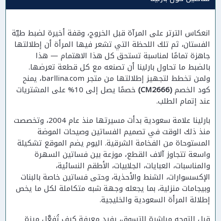
انعكاس الترتر على المرآة قبل الخروج، وقفة أخيرة لضبط طيّة
الفستان، ثم تلك اللحظة التي تشعر فيها المرأة أن إطلالتها
جاهزة تمامًا لمناسبة تستحق كل هذا الاهتمام — هذا
بالضبط ما تحاول بارلينا أن تصنعه مع كل قطعة تعرضها.
ولمن تخطط لتجهيز إطلالتها من متجر barllina.com، يمنح
كود الخصم
(CM2666)
خصمًا يصل إلى 10% على المشتريات
عند إتمام الطلب.
بارلينا علامة سعودية بدأت مسيرتها منذ عام 2004، وتخصصت
منذ ذلك الوقت في تصميم الفساتين وصيحات الموضة
المستوحاة من الفخامة الشرقية. اليوم يضم الموقع تشكيلة
واسعة تتجاوز آلاف القطع، موزعة بين فساتين السهرة
والمناسبات، العبايات، الجلابيات، الأطقم النسائية،
الإكسسوارات، الشنط والأحذية، وحتى فساتين خاصة بالبنات
وبيجامات منزلية، بما يجعله وجهة شبه متكاملة لكل ما يخص
إطلالة المرأة السعودية والخليجية.
قبل التوجه مباشرة للتسوق، يفيد معرفة كيف تُفعَّل ميزة