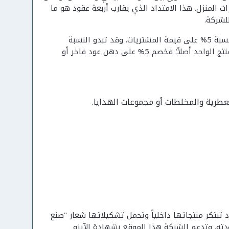
ت المنزل. هذا الامتداد الذي يقارب أربعة عقود هو ما
لشركة.
تخفيضاً بنسبة 5% على قيمة المشتريات. وقد تبدو النسبة
متواضعة للوهلة الأولى، لكنها تكتسب وزنها الحقيقي في فئةٍ ترتفع فيها قيمة المنتج الواحد أصلاً؛ فخصم 5% على دهن عود فاخر أو
لعطرية والمخلطات أو مجموعات الهدايا.
 تبتكر منتجاتها داخلياً وتحمل تشكيلاتها شعار "صنع
. وتدعم الشركة هذا الموقع بشهادة الآيزو