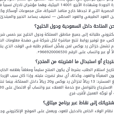
9001:2015 لإدارة الجودة وشهادة الآيزو 14001 البيئية،
حصرية التي لا تجدها خارج منافذ الشركة، مثل مجموعات أوسكار وكر
ن العود الطبيعي والعود المحسّن — تصنيف يساعد الخبير والمبتدئ م
حن المتاحة داخل السعودية ودول الخليج؟
لإلكتروني طلباته إلى جميع مناطق المملكة ودول الخليج عبر خمس 
نكس، مع توفير روابط تتبع مباشرة لكل شركة في صفحة معلومات الشحن
م تشمل خزائن رد بوكس لمن يفضّل استلام طلبه في الوقت الذي ينا
عبر واتساب على الرقم 966920006530+.
جاع أو استبدال ما اشتريته من المتجر؟
م من تاريخ استلام الطلب، بشرط أن يكون المنتج سليماً ومغلقاً بغلافه ا
ون المعبأة والعود، وكذلك أي عطر تضررت علبته. وإذا كان سبب الإرجا
الشحن من المبلغ المسترد: 13 ريالاً لخزائن رد ب
و توجّه العميل لأقرب فرع.
رياتك إلى نقاط عبر برنامج ميثاق؟
 نظام الولاء الخاص بالدخيل للعود، ويعمل على الموقع الإلكتروني و