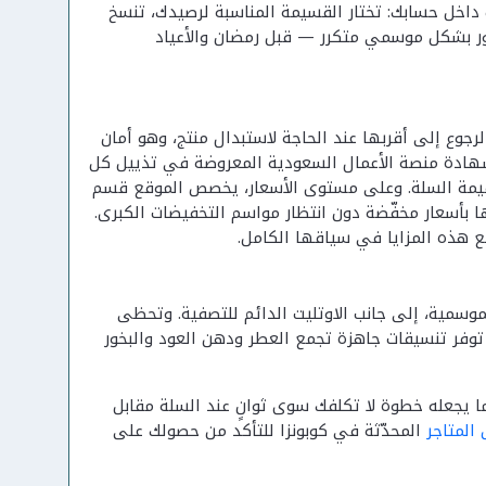
 داخل حسابك: تختار القسيمة المناسبة لرصيدك، تنسخ
ور بشكل موسمي متكرر — قبل رمضان والأعياد
فئة تجمع بين متجر إلكتروني وشبكة تتجاوز 100 فرع يمكن الرجوع إلى أقربها عند الحاجة لاستبدال منتج، وهو أمان
ر شهادة منصة الأعمال السعودية المعروضة في تذييل كل
قيمة السلة. وعلى مستوى الأسعار، يخصص الموقع قسم
 بأسعار مخفّضة دون انتظار مواسم التخفيضات الكبرى.
 هذه المزايا في سياقها الكامل.
سمية، إلى جانب الاوتليت الدائم للتصفية. وتحظى
 توفر تنسيقات جاهزة تجمع العطر ودهن العود والبخور
لب، ما يجعله خطوة لا تكلفك سوى ثوانٍ عند السلة مقابل
المتاجر
المحدّثة في كوبونزا للتأكد من حصولك على