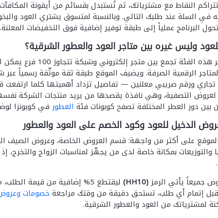
تتراكم النقاط مع مشترياتك، ثم تُستبدل بقسائم من أيقونة المكافآت
 في السلة عند طلبك التالي. وبالنسبة لمتسوق يشتري العود والبخ
حول البرنامج عملياً إلى طبقة توفير إضافية فوق التخفيضات المعلنة.
للعود وليس غيره بين متاجر العود والعطور الشرقية؟
لأن قلة من متاجر هذه ال
لمتاجر الرقمية الصرفة. ويضيف الموقع طبقة ثقة موثّقة رسمياً عب
جاري ورقم ضريبي معلنين — تفاصيل تزداد أهميتها كلما ارتفعت 
 لعروض التصفية، وهي نافذة يقصدها من يريد منتجات الشركة نفسها
 بين دور العطر المختلفة تصفح كوبونات فئة
العطور
في كوبونزا لوضع
روض الدخيل للعود وكود الخصم على العود والعطور
لموقع على أكثر من واجهة: قسم العروض الخاصة، وعروض الصيف المو
 والتوزيعات بمكانة خاصة لدى من يجهّز لمناسبات الزواج والتخرج، إذ
ض جميعاً يأتي الرمز
(HH10)
ليقتطع 5% إضافية من قيمة الط
قبل إتمام أي طلب، تستحق دقيقة من وقتك مراجعة
خصومات وعروض 
ة لمشترياتك من العود والعطور الشرقية.