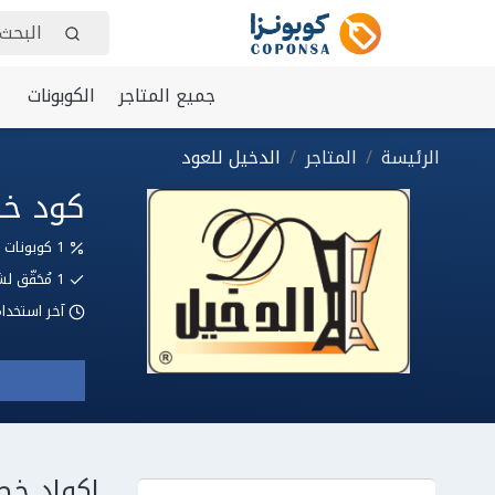
جميع المتاجر
الكوبونات
الرئيسة
المتاجر
الدخيل للعود
كود خصم الدخيل
1 كوبونات وعروض
1
مُحَقّق
آخر استخدا
اكواد خص