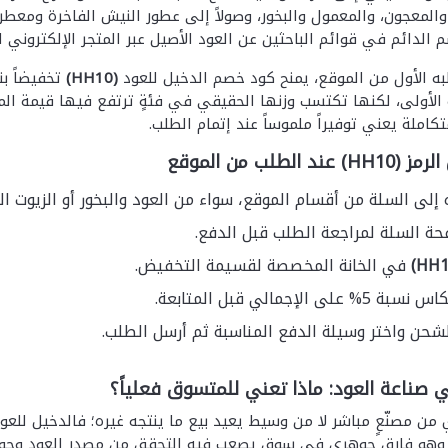
والمعجون، والمعمول والبخور، وصولاً إلى عطور النيش الفاخرة ومعطرا
 الدائم في قوائم الباحثين عن العود الأصيل عبر المتجر الإلكتروني ل
ه الأول من الموقع، يمنح كود خصم الدخيل للعود
(HH10)
املة يعني توفيراً ملموساً عند إتمام الطلب.
لطلب من الموقع
 إلى السلة من أقسام الموقع، سواء من العود والبخور أو الزيوت ا
حة السلة لمراجعة الطلب قبل الدفع.
في الخانة المخصصة لقسيمة التخفيض.
الإجمالي قبل المتابعة.
لشحن واختر وسيلة الدفع المناسبة ثم أرسل الطلب.
 صناعة العود: ماذا تعني للمتسوق فعلياً؟
من مصنّعٍ مباشر لا من وسيط يعيد بيع ما ينتجه غيره؛ فالدخيل للعود
وهو فارق جوهري في سوقٍ يصعب فيه التحقق من مصدر العود وجودته