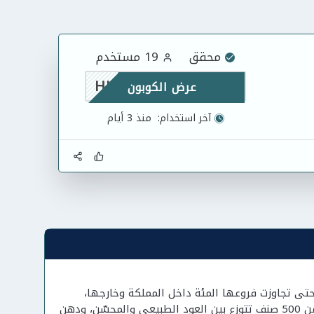
محقق
19 مستخدم
HH10
عرض الكوبون
آخر استخدام:
منذ 3 أيام
 1984م، نمت شركة الدخيل للعود حتى تجاوزت فروعها المئة داخل المملكة وخارجها،
وتحوّلت من محل عود تقليدي إلى شركة وطنية تصنّع منتجاتها بنفسها وتطرح أكثر من 500 صنف تتوزع بين العود الطبيعي والمحسّن، ودهن