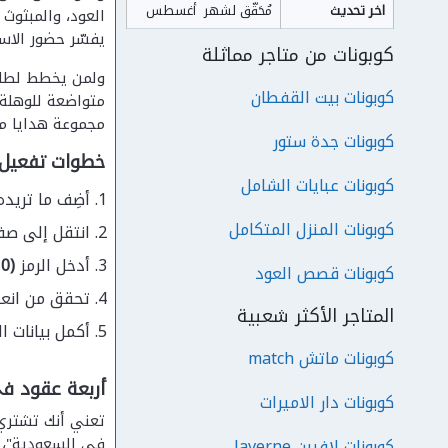
اخر تحديث
مُحَقّق لشهر  أغسطس
العود، والمبثوث 
يفسّر حضور الاسم
كوبونات من متاجر مماثلة
ولمن يخطط لطلب
كوبونات بيت القفطان
مجموعة هدايا متك
كوبونات جدة ستور
خطوات تفعيل الرمز (HH10) عند ا
كوبونات عبايات الشامل
أضِف ما تريده
كوبونات المنزل المتكامل
انتقل إلى صف
أدخل الرمز
(HH10)
كوبونات قصص العود
تحقق من انعكاس نسبة 5% على 
المتاجر الأكثر شعبية
أكمل بيانات ا
كوبونات ماتش match
أربعة عقود في
كوبونات دار الاميرات
تعني أنك تشتري 
في السعودية"، 
كوبونات لافيرن laverne