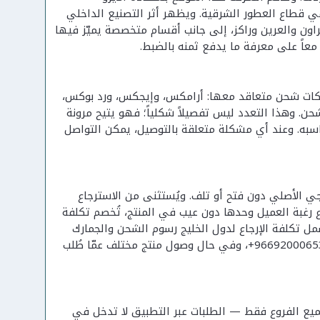
 وهما مؤشران نادران نسبياً في قطاع العطور الشرقية. ويظهر أثر التصنيع الداخلي
اون والعرين وراكز، إلى جانب أقسام متخصصة يميّز فيها
عاً على معرفة ما يدفع ثمنه بالضبط.
شركات شحن متعاقد معها: أرامكس، وإيجكس، ورد بوكس،
. وهذا التعدد ليس تفصيلاً شكلياً؛ فهو يتيح مرونة
سبه. وعند أي مشكلة متعلقة بالتوصيل، يمكن التواصل
لخارجي الأصلي دون فتح أو تلف. ويُستثنى من الاسترجاع
ع رغبة العميل وحدها دون عيب في المنتج، تُخصم تكلفة
وكس و20 ريالاً داخل المملكة، بينما تشمل تكلفة الإرجاع لدول الخليج رسوم الشحن والجمارك
معاً. ويُقدَّم طلب الاسترجاع بالتواصل مع خدمة العملاء عبر واتساب أو الاتصال على 966920006530+، وفي حال وصول منتج مختلف عمّا طُلب
جميع الفروع فقط — الطلبات عبر التطبيق لا تدخل في