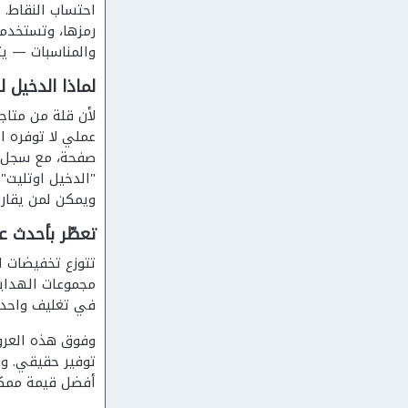
احتساب النقاط. 
رمزها، وتستخدمه
والمناسبات — يت
لماذا الدخيل 
عملي لا توفره ا
صفحة، مع سجل ت
"الدخيل اوتليت"
ويمكن لمن يقارن
تعطّر بأحدث ع
تتوزع تخفيضات ا
مجموعات الهدايا
في تغليف واحد.
وفوق هذه العرو
توفير حقيقي. و
أفضل قيمة ممكن