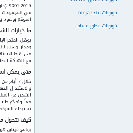
كوبونات نينجا ninja
في المجموعات ال
الموقع بوضوح بي
كوبونات عطور عساف
ما خيارات الش
يوصّل المتجر ا
ومدار، وستار لي
في نقاط الاستلا
مع الشركة اتصالاً أو 
متى يمكن استر
خلال 7 أيا
والاستبدال الده
تستبدله الشركة أ
كيف تتحول مشت
برنامج ميثاق هو