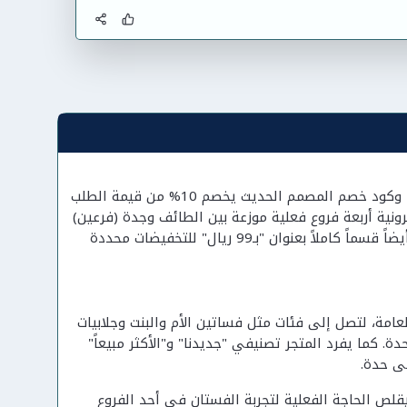
يفتح متجر المصمم الحديث صفحته الرئيسية على فساتين السهرة والجلابيات مباشرة، وكود خصم المصمم الحديث يخصم 10% من قيمة الطلب
اً برقم 4030464809، ويضيف لتجربته الإلكترونية أربعة فروع فعلية موزعة بين الطائف وجدة (فرعين)
والرياض - تفصيل قلّما تجدينه في متاجر الأزياء الإلكترونية المنافسة. يخصص المتجر أيضاً قسماً كاملاً بعنوان "بـ99 ريال" للتخفيضات محددة
عامة، لتصل إلى فئات مثل فساتين الأم والبنت وجلابيات
. كما يفرد المتجر تصنيفي "جديدنا" و"الأكثر مبيعاً"
ى حدة.
لص الحاجة الفعلية لتجربة الفستان في أحد الفروع