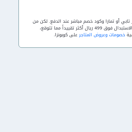
ابي أو تمارا وكود خصم مباشر عند الدفع. لكن من
تفضل حرية الاسترجاع الكاملة بلا شروط على القطع المرتفعة السعر قد تجد سياسة الاستبدال فوق 499 ريال أكثر تقييداً مما تتوقع،
قية
خصومات وعروض المتاجر
على كوبونزا.