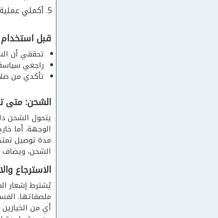
أكملي عملية الدفع لتظهر
قبل استخدام كو
تحققي أن السلة
راجعي سياسة الاسترجا
تأكدي من صلاح
الشحن: متى تح
الشحن، ويضاف له من 3 إلى 5 أيام توصي
الاسترجاع والا
أي من الخيارين 