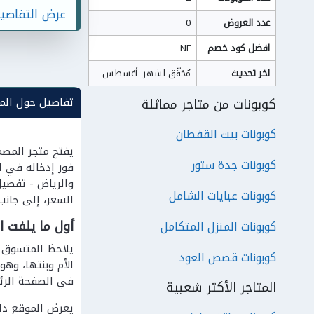
عرض التفاصي
عدد العروض
0
افضل كود خصم
NF
اخر تحديث
مُحَقّق لشهر  أغسطس
تفاصيل حول الم
كوبونات من متاجر مماثلة
كوبونات بيت القفطان
كوبونات جدة ستور
كوبونات عبايات الشامل
السعر، إلى جانب
أول ما يلفت ا
كوبونات المنزل المتكامل
يلاحظ المتسوق ف
كوبونات قصص العود
الأم وبنتها، وه
في الصفحة الرئي
المتاجر الأكثر شعبية
يعرض الموقع دلي