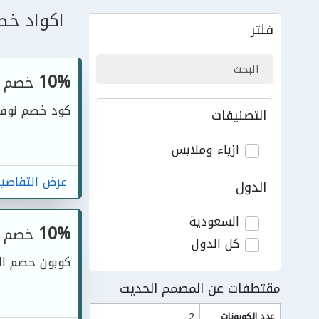
اكواد خص
فلتر
10%
خصم
كود خصم نوف
التصنيفات
ازياء وملابس
عرض التفاصي
الدول
السعودية
10%
خصم
كل الدول
كوبون خصم المص
مقتطفات عن المصمم الحديث
عدد الكوبونات
2