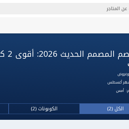
كود خصم
 لشهر أغسطس
م:
أمس
الكل (2)
الكوبونات (2)