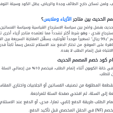
ب. ولمن تسكن خارج الطائف وجدة والرياض، يظل الكود وسيلة التوفير الو
م الحديث بين متاجر
الأزياء وملابس
؟
سترجاع نقدي - وهو شرط أكثر تشدداً مما تعتمده متاجر أزياء أخرى 
المقابل يتيح قسم "بـ99 ريال" تسعيراً موحداً للأوتليت يسهّل المقارنة ا
تباه قبل إتمام الطلب لا بعده.
م كود خصم المصمم الحديث
يُدخل كود (NF) في خانة الكوبون أثنا
 للطلب.
طعة المطلوبة من تصنيف الفساتين أو الجلابيات واختاري المقا
 إلى السلة، ثم افتحي صفحة السلة للمراجعة.
مام الطلب طريقة الدفع (تابي، تمارا، مدى، أو الدفع عند الاستلام)
 قبل تأكيد الدفع.