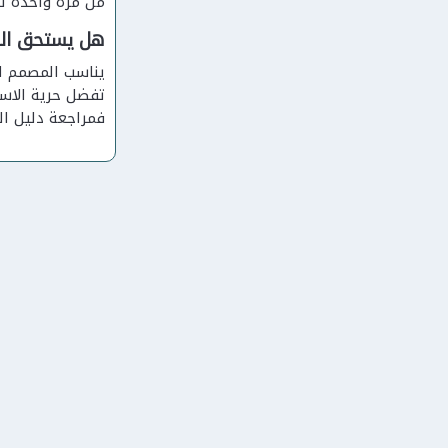
من مرة واحدة لل
هل يستحق الش
يناسب المصمم ال
فمراجعة دليل ال