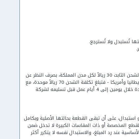
.
يتحول الشحن داخل السعودية لمجاني تلقائياً عند تجاوز الطلب 599 ريال، وإلا فرسم الشحن الثابت 30 ريالاً لكل مدن المملكة، بصرف النظر عن
الوجهة. أما خارج السعودية - إلى الإمارات والكويت والبحرين وعمان وقطر والأردن وبريطانيا وأمريكا - فتبلغ تكلفة الشحن 70 ريالاً موحدة، مع
مدة توصيل تمتد من 5 إلى 15 يوماً حسب الوجهة والجمارك المحلية. يُجهَّز الطلب عادة خلال يومين إلى 4 أيام عمل قبل تسليمه لشركة
لب استرجاع أو استبدال، على أن تبقى القطعة بحالتها الأصلية وبكامل
فقط ولا تُسترجع نقداً، والقطع المخصصة أو ذات المقاسات الكبيرة لا تدخل ضمن
اسية عند رد المبلغ، والاستبدال نفسه لا يتكرر أكثر