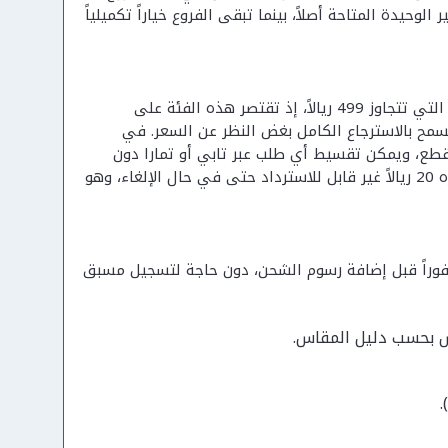
حيدة المتاحة أصلاً، بينما تبقى الفروع خياراً تكميلياً
يتميز المصمم الحديث بفصل واضح بين سياسة الاسترجاع القياسية وسياسة الفساتين التي تتجاوز 499 ريالاً، إذ تقتصر هذه الفئة على
تسمح بالاسترجاع الكامل بغض النظر عن السعر. في
لسريعة بين القطع، ويمكن تقسيط أي طلب عبر تابي أو تمارا دون
فوائد إضافية ظاهرة على الموقع. من تختار الدفع عند الاستلام تتحمل رسماً ثابتاً قدره 20 ريالاً غير قابل للاسترداد حتى في حال الإلغاء، وهو
ء إتمام الطلب، فيخصم 10% من إجمالي السلة فوراً قبل إضافة رسوم الشحن، دون حاجة لتسجيل مسبق
س بحسب دليل المقاس.
.