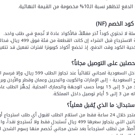
 نسبة الـ10% مخصومة من القيمة النهائية.
د الخصم (NF)
 لا تحتوي كوداً آخر مفعّلاً، فالأكواد عادة لا تُجمع في طلب واحد.
ع قبل الشراء إن كانت القطعة من فئة فوق 499 ريال، فحالتها تُستبدل ولا تُسترجع.
ية الكود وقت الدفع، إذ تخضع أكواد كوبونزا لفترات تفعيل قد تتغير
صلين على التوصيل مجاناً؟
ل داخل المملكة.
ستبدال: ما الذي يُقبل فعلياً؟
يُشترط إشعار المتجر خلال 24 ساعة فقط من استلام الطلب لقبول أي ط
ملصقاتها. الفساتين التي يتجاوز سعرها 499 ريال تُستبدل 
أصلاً. من تطلب استرجاعاً بعد شحن مجاني تُخصم منها رسوم الشحن الأس