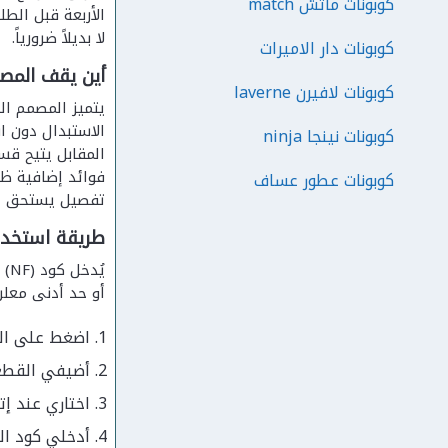
كوبونات ماتش match
الأربعة قبل الطل
لا بديلاً ضرورياً.
كوبونات دار الاميرات
أين يقف المصم
كوبونات لافيرن laverne
الاستبدال دون ا
كوبونات نينجا ninja
كوبونات عطور عساف
تفصيل يستحق الان
طريقة استخدا
أو حد أدنى معلن
اضغط على الق
أضيفي القطعة
اختاري عند إت
أدخلي كود الخصم (NF) في الحقل المخصص