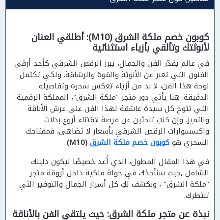
كوبون خصم ملكة الشرق (M10): أطلقي العنان
لأنوثتك وتألقي بأزياء استثنائية
في عالم يقدّر الفن والجمال، يبرز الرقص الشرقي كأحد أرقى
الفنون التي تعبر عن الأنوثة والقوة والرشاقة. ولكي تكتمل
لوحة هذا الفن، لا بد من أزياء تعكس سحره وتفاصيله
الدقيقة. هنا يأتي دور متجر "ملكة الشرق"، المملكة الرقمية
التي تتوج كل سيدة عاشقة لهذا الفن على عرش الأناقة
والتميز. وإن كنتِ تبحثين عن فرصة لاقتناء أروع بدلات
واكسسوارات الرقص الشرقي بأسعار لا تضاهى، فمفتاحك
السحري هو
كوبون خصم ملكة الشرق
(M10)
.
في هذا المقال المطول، الذي أُعد خصيصًا ليكون دليلك
الشامل ,حيث سنأخذك في جولة ملكية داخل أروقة متجر
"ملكة الشرق" ، ونكشف لكِ كل أسرار الجمال والتوفير التي
تنتظرك.
نبذة عن متجر ملكة الشرق: حيث يلتقي الفن بالأناقة