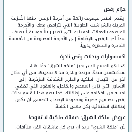
حزام رقص
يقدم المتجر مجموعة رائعة من أحزمة الرقص، منها الأحزمة
المزينة بالشراشيب الطويلة التي تتراقص معكِ، والأحزمة
المرصعة بالعملات المعدنية التي تصدر رنيناً موسيقياً يضيف
بعداً آخر للرقص، بالإضافة إلى الأحزمة المصنوعة من الأقمشة
الفاخرة والمطرزة يدوياً.
اكسسوارات وبدلات رقص نادرة
هذا هو القسم الذي يميز "ملكة الشرق" حقًا. هنا،
ستكتشفين قطعًا فريدة ونادرة قد لا تجدينها في أي مكان
آخر. من التيجان الملكية والطرح الشفافة المزخرفة، إلى
الأساور التي تزين المعصم والكاحل، والعقود التي تضفي
لمسة من الفخامة على إطلالتك. كما يضم هذا القسم بدلات
رقص بتصاميم حصرية ومحدودة الإصدار، لتضمني أن تكون
إطلالتكِ استثنائية بكل معنى الكلمة.
عروض ملكة الشرق: صفقة ملكية لا تفوت!
لأن "ملكة الشرق" يريد أن يرى كل عاشقات الفن متألقات،