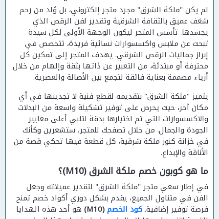
لم يكن "ملكة الشرق" مجرد متجر إلكتروني، بل وُلد من رحم
شغف عميق بالثقافة الشرقية وتقدير لفن الرقص الذي
يجسدها. تأسس المتجر ليكون الوجهة الأولى لكل سيدة
تبحث عن ملابس واكسسوارات نسائية فريدة، تتخصص في
إبراز جماليات الرقص الشرقي. يهدف المتجر إلى تمكين كل
محترفة أو مبتدئة، من التعبير عن ذاتها بثقة وإلهام من خلال
أزياء مصممة بعناية فائقة لتجمع بين الأصالة والعصرية.
يتميز "ملكة الشرق" بتقديمه لقطع فنية لا تجدينها في أي
مكان آخر، حيث يحرص على توفير تشكيلة واسعة من البدلات
والاكسسوارات التي تم اختيارها بدقة لتلبي أعلى معايير
الجودة والجمال. من خلال تصفحك للمتجر، ستشعرين وكأنك
في خزانة كنوز ملكة شرقية، كل قطعة فيها تحكي قصة من
الأناقة والإبداع.
ما هو كوبون خصم ملكة الشرق (M10)؟
في إطار سعي متجر "ملكة الشرق" لتقدير عميلاته وجعل
الفن في متناول الجميع، يقدم بشكل دوري أكواد خصم تمنح
فرصة توفير إضافية.
كود الخصم
(M10)
هو أحد هذه الهدايا