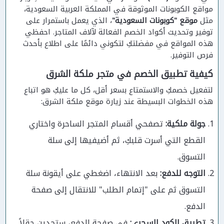
مواقع الكوبونات الموثوقة في المملكة العربية السعودية،
مثل
موقع "كوبونات السعودية"
، الذي يعمل باستمرار على
توفير وتحديث أكواد الخصم الفعالة لآلاف المتاجر. احفظي
هذه المواقع في مفضلتكِ لتكوني دائمًا على اطلاع بأحدث
فرص التوفير.
كيفية تطبيق الخصم في متجر ملكة الشرق
لتفعيل خصمكِ والاستمتاع بسعر أقل، كل ما عليكِ هو اتباع
هذه الخطوات البسيطة عند زيارة موقع ملكة الشرق
:
جولة ملكية:
تصفحي أقسام المتجر الساحرة واختاري
القطع التي أسرت قلبكِ، ثم أضيفيها إلى سلة
التسوق.
التوجه للدفع:
بعد الانتهاء، اضغطي على أيقونة سلة
التسوق ثم على "إتمام الطلب" للانتقال إلى صفحة
الدفع.
تطبيق الكود السحري:
في صفحة الدفع، ستجدين حقلاً