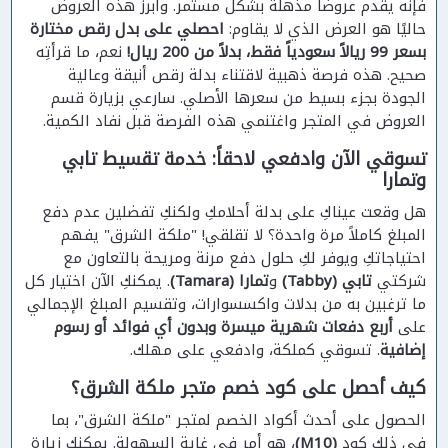
فإنه يقدم عروضًا مذهلة بشكل مستمر. وأبرز هذه العروض
حاليًا هو العرض الذي لا يقاوم:
احصلي على بدل رقص مختارة
بسعر 99 ريالاً سعودياً فقط، بدلاً من 200 ريال!
نعم، ما قرأتِه
صحيح. هذه فرصة ذهبية لاقتناء بدلة رقص أنيقة وعالية
الجودة بجزء بسيط من سعرها الأصلي. سارعي بزيارة قسم
العروض في المتجر واغتنمي هذه الفرصة قبل نفاد الكمية.
تسوقي الآن وادفعي لاحقاً: خدمة تقسيط تابي
وتمارا
هل وقعت عيناكِ على بدلة أحلامكِ ولكنكِ تفضلين عدم دفع
المبلغ كاملاً مرة واحدة؟ لا تقلقي! "ملكة الشرق" يفهم
احتياجاتكِ ويوفر لكِ حلول دفع مرنة ومريحة بالتعاون مع
شركتي
تابي (Tabby)
و
تمارا (Tamara)
. يمكنكِ الآن اختيار كل
ما ترغبين به من بدلات واكسسوارات، وتقسيم المبلغ الإجمالي
على
أربع دفعات شهرية ميسرة وبدون أي فوائد أو رسوم
إضافية
. تسوقي كملكة، وادفعي على مهلك.
كيف أحصل على كود خصم متجر ملكة الشرق؟
الحصول على أحدث أكواد الخصم لمتجر "ملكة الشرق"، بما
في ذلك كود
(M10)
، هو أمر في غاية السهولة. يمكنكِ زيارة