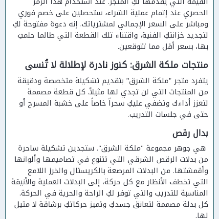
القيمة التي يقدمها لكِ المتجر. عند استخدام هذا الرمز
الحصري عند إتمام عملية الشراء، ستحصلين على خصم فوري
ومباشر على السعر الإجمالي لمشترياتك. إنه دعوة مفتوحة لكِ
لتجديد خزانتكِ الفنية، واقتناء تلك القطعة التي طالما حلمتِ
بها، بسعر أقل مما تتوقعين.
منتجات ملكة الشرق: كنوز نادرة لإطلالة لا تُنسى
يتفرد متجر "ملكة الشرق" بتقديم تشكيلة متخصصة ودقيقة
من المنتجات التي لن تجدي لها مثيلاً. كل قطعة مصممة
لتعزز أداءك وتضفي عليكِ سحراً خاصاً على خشبة المسرح أو
حتى في جلسات التدريب.
بدال رقص
هي جوهر مجموعة "ملكة الشرق". ستجدين تشكيلة ساحرة
من بدلات الرقص الشرقي التي تتنوع في تصاميمها وألوانها
وأقمشتها. من البدلات المرصعة بالكريستال والخرز اللامع
التي تخطف الأنظار مع كل حركة، إلى البدلات العملية والأنيقة
المناسبة للتدريب والتي توفر لكِ الراحة والحرية في الحركة.
كل بدلة مصممة لتعانق جسدكِ وتميز حركاتكِ برشاقة لا مثيل
لها.