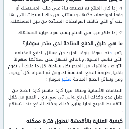
1- إذا كان المنتج تم تصنيعه بناءً على طلب المستهلك أو
وفقاً لمواصفات حدّدها، ويستثنى من ذلك المنتجات التي بها
عيب أو التي خالفت المواصفات المحدّدة من قبل المستهلك.
2- إذا ظهر عيب في المنتج بسبب سوء حيازة المستهلك.
ما هي طرق الدفع المتاحة لدى متجر سوفار؟
يتميز
م
تجر سوفار بتوفر المزيد من وسائل الدفع المختلفة
التي تناسب الجميع، وبالتالي تسهل على عملائها سهولة
التواصل والشراء من المتجر بكل بساطة، كل ما عليك أن تقوم
باختيار طريقة الدفع المناسبة لك ومن ثم الشراء بكل أريحية،
ومن وسائل الدفع المتاحة
لمتجر
سوفار :
البطاقات الائتمانية ومنها: فيزا كارد، ماستر كارد. الدفع من
خلال مدى.وكذلك ابل باي,واس تي سي باي , الدفع من خلال
التقسيط المريح تمارا وتابي كذلك يمكنك الدفع عند الاستلام
.
كيفية العناية بالأقمشة لاطول فترة ممكنه