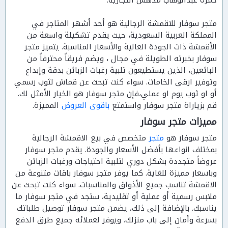
حمزه عبدالوهاب مدهش التجارية.
متجر سوفار للاقمشة الرجالية هو أحد أشهر المتاجر في
المملكة العربية السعودية، حيث يقدم تشكيلة واسعة من
الأقمشة ذات الجودة العالية والأسعار المناسبة. يتميز متجر
سوفار بخبرته الطويلة في مجال ، ويضم فريقاً محترفاً من
البائعين، الذين يستطيعون تلبية رغبات الزبائن بدقة وإبداع
وتوفير ارقى الخامات. سواء كنت تبحث عن قماش لثوب رسمي
أو او ثوب يوم او عملي،فإن متجر سوفار هو الخيار الأمثل لك.
قم بزياراة متجر سوفار واستمتع
باقوى العروض
المميزة.
مميزات متجر سوفار
متجر سوفار هو
متجر
متخصص في بيع الاقمشة الرجالية
بمختلف انواعها بأفضل الأسعار والجودة. يقدم متجر سوفار
عروضاً متجددة بشكل دوري لتلبية احتياجات ورغبات الزبائن
وباسعار مميزة للغاية. كما يوفر متجر سوفار باقات متنوعة من
الاقمشة تناسب جميع الأذواق والمناسبات. سواء كنت تبحث عن
ملابس رسمية أو عملية أو تقليدية، ستجد في متجر سوفار ما
يناسبك. بالإضافة إلى ذلك، يضمن متجر سوفار توصيل طلباتك
بسرعة وأمان إلى باب منزلك. ويوفر لعملائه جميع طرق الدفع