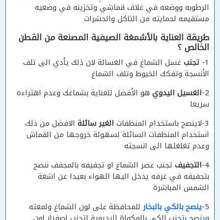
الرطوبه ووضعه في غلاف قماشي وتخزينه في وضعيه
مستقيمه لحمايته من التاكل والحشرات
طريقة العناية بالأشمغة الصيفية المصنعة من القطن
الخالص ؟
1-
تجنب
غسل الشماغ في الغسالة لان ذلك يأدي الى تلف
الأنسجة وتفكك الخيوط وتلف الشماغ
2-
الغسيل اليدوي
هو الأفضل للعناية بشماغك وعدم اهتراءه
سريعا
3-لاينصح باستخدام المنظفات
الغير سائلة
الافضل من ذلك
استخدام المنظفات السائلة لسهولة خروجها من القماش
وعدم تغلغلها الى انسجته
4-
التجفيف
تجنب عصر الشماغ او تجفيفه بالمجفف ننصح
بتجفيفه في غرفه يدخل اليها الهواء بعيدا عن اشعة
الشمس المباشرة
5-
ينصح بالكي بالبخار
للمحافظة على لون الشماغ ولمعته
وينصح بتجنب الكي بالمكواة اليديوية لتجنب إصفرار لون