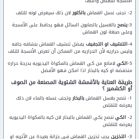
الأنسجه للتقلص والتلف
2- تجنب غسل القماش
بالكلور
لان ذلك سيعرض لونه للتلف
3-
ينصح
بالغسيل بالصابون السائل فهو يحافظ على الأنسجة
وعلى صبغة لون القماش
4-
التنشيف او التجفيف
يفضل تنشيف القماش بنشافه جافه
وليس حراريه لأن الحراريه من الممكن أن تعرض الأنسجة للتلف
5-
الكي
لامانع من كي القماش بالمكواة اليديويه بدرجة حراره
منخفضه او كيه بالبخار اذا امكن فهو الأفضل
طريقة العناية بالأقمشة الشتوية المصنعة من الصوف
أو الكشمير ؟
1- ننصح بغسل القماش
بالبخار
وتجنب غسله بالماء لان ذلك
يعرضه للتقلص
2-
الكي
ننصح بكي القماش بالبخار لان كيه بالمكواة اليديويه
يعرضه للتقلص
3-
التخزين
يجب تخزين القماش في خزانة بعيدة عن الأتربه او