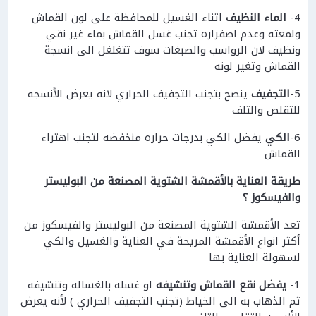
4-
الماء النظيف
اثناء الغسيل للمحافظة على لون القماش
ولمعته وعدم اصفراره تجنب غسل القماش بماء غير نقي
ونظيف لان الرواسب والصبغات سوف تتغلغل الى انسجة
القماش وتغير لونه
5-
التجفيف
ينصح بتجنب التجفيف الحراري لانه يعرض الأنسجه
للتقلص والتلف
6-
الكي
يفضل الكي بدرجات حراره منخفضه لتجنب اهتراء
القماش
طريقة العناية بالأقمشة الشتوية المصنعة من البوليستر
والفيسكوز ؟
تعد الأقمشة الشتوية المصنعة من البوليستر والفيسكوز من
أكثر انواع الأقمشة المريحة في العناية والغسيل والكي
لسهولة العناية بها
1-
يفضل نقع القماش وتنشيفه
او غسله بالغساله وتنشيفه
ثم الذهاب به الى الخياط (تجنب التجفيف الحراري ) لأنه يعرض