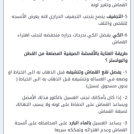
القماش وتغير لونه
5-
التجفيف
ينصح بتجنب التجفيف الحراري لانه يعرض الأنسجه
للتقلص والتلف
6-
الكي
يفضل الكي بدرجات حراره منخفضه لتجنب اهتراء
القماش
طريقة العناية بالأقمشة الصيفية المصنعة من القطن
والبولستر ؟
1-
يفضل نقع القماش وتنشيفه
قبل الذهاب به الى الخياط او
وضعه في الغساله وتنشيفه قبل الذهاب به الى الخياط (
بدون مسحوق غسيل)
2- إذا كان بأمكانك تجنب الغسيل بالكلور فذلك الأفضل
ويساعد القماش على الحفاظ على لونه ولا يسبب التهالك
لصبغة القماش
3- يساعد الغسيل
بالماء البارد
على المحافظه على أنسجة
القماش وعدم اهترائه وتفككه سريعا