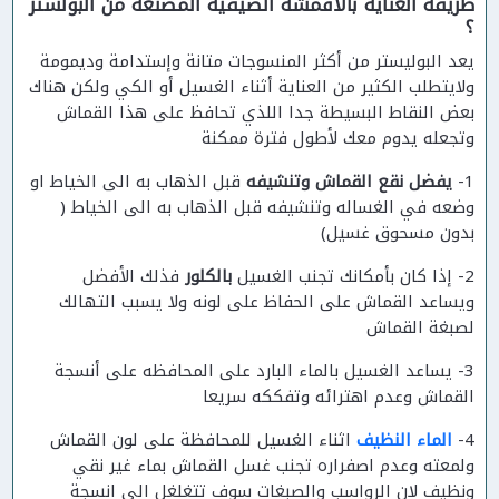
طريقة العناية بالأقمشة الصيفية المصنعة من البولستر
؟
يعد البوليستر من أكثر المنسوجات متانة وإستدامة وديمومة
ولايتطلب الكثير من العناية أثناء الغسيل أو الكي ولكن هناك
بعض النقاط البسيطة جدا اللذي تحافظ على هذا القماش
وتجعله يدوم معك لأطول فترة ممكنة
1-
يفضل نقع القماش وتنشيفه
قبل الذهاب به الى الخياط او
وضعه في الغساله وتنشيفه قبل الذهاب به الى الخياط (
بدون مسحوق غسيل)
2- إذا كان بأمكانك تجنب الغسيل
بالكلور
فذلك الأفضل
ويساعد القماش على الحفاظ على لونه ولا يسبب التهالك
لصبغة القماش
3- يساعد الغسيل بالماء البارد على المحافظه على أنسجة
القماش وعدم اهترائه وتفككه سريعا
4-
الماء النظيف
اثناء الغسيل للمحافظة على لون القماش
ولمعته وعدم اصفراره تجنب غسل القماش بماء غير نقي
ونظيف لان الرواسب والصبغات سوف تتغلغل الى انسجة