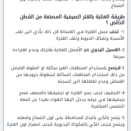
الشماغ
طريقة العناية بالغتر الصيفية المصنعة من القطن
الخالص ؟
1-
تجنب
غسل الغترة في الغسالة لان ذلك يأدي الى تلف
الأنسجة وتفكك الخيوط وتلف الغترة
2-
الغسيل اليدوي
هو الأفضل للعناية بغترتك وعدم اهتراءه
سريعا
3-
لاينصح
باستخدام المنظفات الغير سائلة او الملونة الافضل
من ذلك استخدام المنظفات السائلة لسهولة خروجها من
القماش وعدم تغلغلها الى انسجته
4-التجفيف تجنب عصر الغتره او تجفيفها بالمجفف ننصح
بتجفيفها في غرفه يدخل اليها الهواء بعيدا عن اشعة
الشمس المباشرة
5-ينصح بالكي بالبخار للمحافظة على لون الشماغ ولمعته
وينصح بتجنب الكي بالمكواة اليديوية لتجنب اصفرار لون الغترة