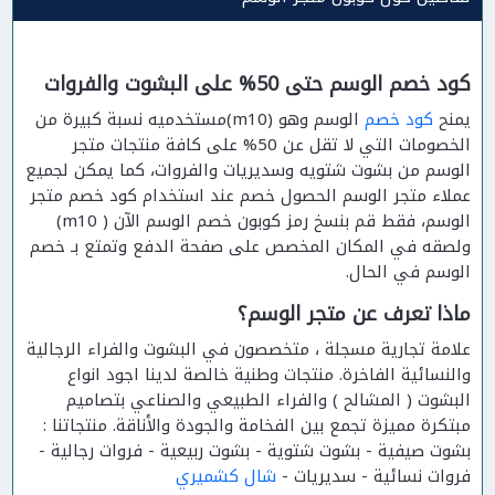
كود خصم الوسم حتى 50% على البشوت والفروات
يمنح
كود خصم
الوسم وهو (m10)مستخدميه نسبة كبيرة من
الخصومات التي لا تقل عن 50% على كافة منتجات متجر
الوسم من بشوت شتويه وسديريات والفروات، كما يمكن لجميع
عملاء متجر الوسم الحصول خصم عند استخدام كود خصم متجر
الوسم، فقط قم بنسخ رمز كوبون خصم الوسم الآن ( m10)
ولصقه في المكان المخصص على صفحة الدفع وتمتع بـ خصم
الوسم في الحال.
ماذا تعرف عن متجر الوسم؟
علامة تجارية مسجلة ، متخصصون في البشوت والفراء الرجالية
والنسائية الفاخرة. منتجات وطنية خالصة لدينا اجود انواع
البشوت ( المشالح ) والفراء الطبيعي والصناعي بتصاميم
مبتكرة مميزة تجمع بين الفخامة والجودة والأناقة. منتجاتنا :
بشوت صيفية - بشوت شتوية - بشوت ربيعية - فروات رجالية -
فروات نسائية - سديريات -
شال كشميري