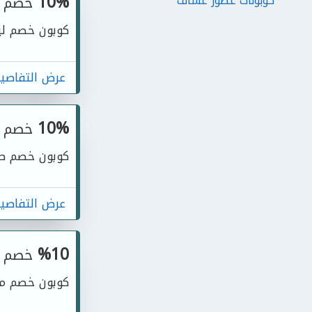
10%
خصم
كوبونات عطور عساف
كوبون خصم ليفت قلو LiftGlo الحصر
عرض التفاصي
10%
خصم
كوبون خصم صي
عرض التفاصي
%10
خصم
كوبون خصم مت