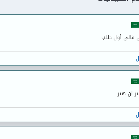
فالي أول طلب
ل
ر ان هير
ل