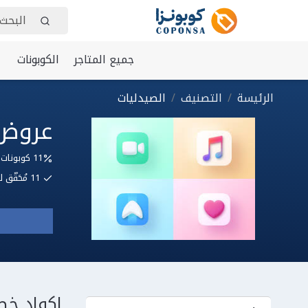
جميع المتاجر
الكوبونات
الرئيسة
التصنيف
الصيدليات
عروض 
11 كوبونات وعروض
11
مُحَقّ
اكواد خص