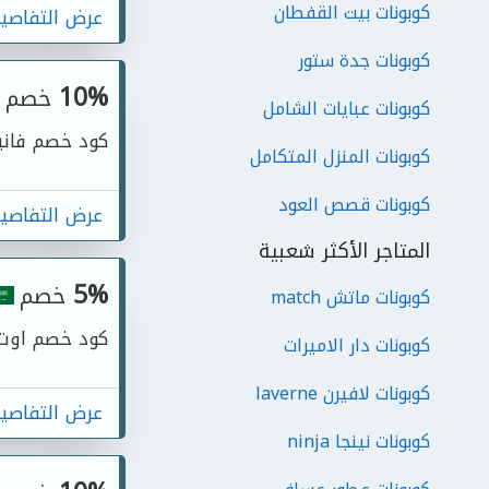
كوبونات بيت القفطان
عرض التفاصي
كوبونات جدة ستور
10%
خصم
كوبونات عبايات الشامل
كود خصم فانير الحصري 10%
كوبونات المنزل المتكامل
كوبونات قصص العود
عرض التفاصي
المتاجر الأكثر شعبية
5%
خصم
كوبونات ماتش match
كود خصم اوت لت جمالك 
كوبونات دار الاميرات
كوبونات لافيرن laverne
عرض التفاصي
كوبونات نينجا ninja