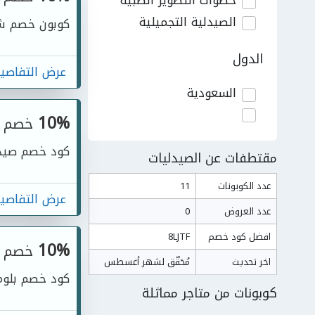
خطوات التطوير الطبية
الصيدلية التجميلية
كوبون خصم شر
الدول
عرض التفاصي
السعودية
10%
خصم
كود خصم صيدل
مقتطفات عن الصيدليات
عدد الكوبونات
11
عرض التفاصي
عدد العروض
0
افضل كود خصم
8LJTF
10%
خصم
اخر تحديث
مُحَقّق لشهر أغسطس
كود خصم بلومو
كوبونات من متاجر مماثلة