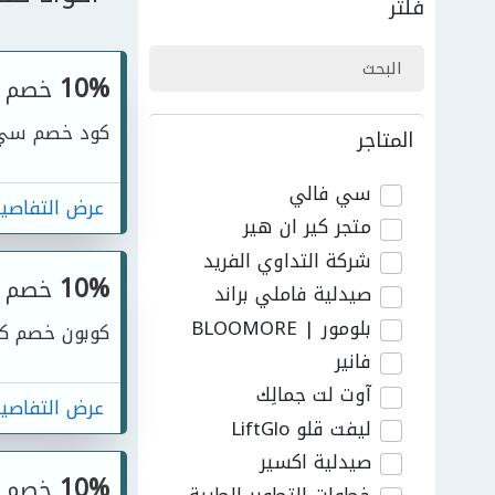
فلتر
10%
خصم
كود خصم سي 
المتاجر
سي فالي
عرض التفاصي
متجر كير ان هير
شركة التداوي الفريد
10%
خصم
صيدلية فاملي براند
بلومور | BLOOMORE
كوبون خصم كي
فانير
آوت لت جمالِك
عرض التفاصي
ليفت قلو LiftGlo
صيدلية اكسير
10%
خصم