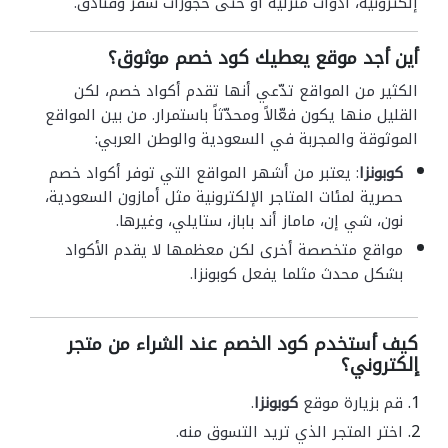
إلكترونية، أدوات منزلية أو حتى حجوزات سفر وفنادق.
أين أجد موقع يعطيك كود خصم موثوق؟
الكثير من المواقع تدّعي أنها تقدم أكواد خصم، لكن
القليل منها يكون فعّالاً ومحدّثاً باستمرار. من بين المواقع
الموثوقة والمجربة في السعودية والوطن العربي:
كوبونزا
: يعتبر من أشهر المواقع التي توفر أكواد خصم
حصرية لمئات المتاجر الإلكترونية مثل أمازون السعودية،
نون، شي إن، ماماز أند باباز، ستايلي، وغيرها.
مواقع متخصصة أخرى لكن معظمها لا يقدم الأكواد
بشكل محدث مثلما يفعل كوبونزا.
كيف أستخدم كود الخصم عند الشراء من متجر
إلكتروني؟
قم بزيارة موقع
كوبونزا
.
اختر المتجر الذي تريد التسوق منه.