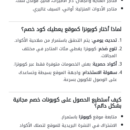
متاجر العناية والجمال: دار الاميرات، فانير، قولدن سنت.
متاجر الأدوات المنزلية: أواني، السيف غاليري.
لماذا أختار كوبونزا كموقع يعطيك كود خصم؟
تحديث يومي
: يتم التحقق باستمرار من صلاحية الأكواد.
تنوع ضخم
: كوبونزا يغطي مئات المتاجر في مختلف
المجالات.
أكواد حصرية
: بعض الخصومات متوفرة فقط عبر كوبونزا.
سهولة الاستخدام
: واجهة الموقع بسيطة وتساعدك
على الوصول للكوبون بسرعة.
كيف أستطيع الحصول على كوبونات خصم مجانية
بشكل دائم؟
متابعة موقع
كوبونزا
باستمرار.
الاشتراك في النشرة البريدية للموقع لتصلك الأكواد