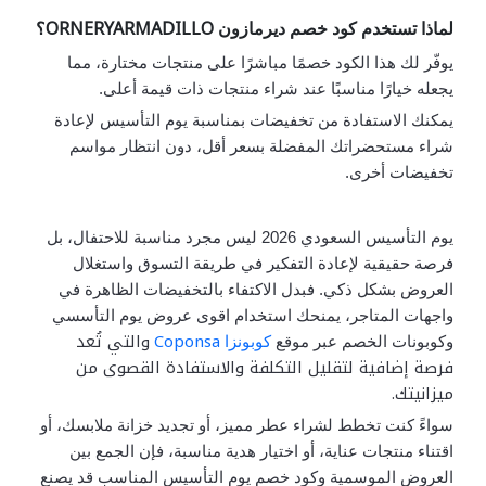
ORNERYARMADILLO
لماذا تستخدم كود خصم ديرمازون
؟
يوفّر لك هذا الكود خصمًا مباشرًا على منتجات مختارة، مما
يجعله خيارًا مناسبًا عند شراء منتجات ذات قيمة أعلى.
يمكنك الاستفادة من تخفيضات بمناسبة يوم التأسيس لإعادة
شراء مستحضراتك المفضلة بسعر أقل، دون انتظار مواسم
تخفيضات أخرى.
يوم التأسيس السعودي 2026 ليس مجرد مناسبة للاحتفال، بل
فرصة حقيقية لإعادة التفكير في طريقة التسوق واستغلال
العروض بشكل ذكي. فبدل الاكتفاء بالتخفيضات الظاهرة في
واجهات المتاجر، يمنحك استخدام اقوى عروض يوم التأسسي
Coponsa
والتي تُعد
وكوبونات الخصم عبر موقع
كوبونزا
فرصة إضافية لتقليل التكلفة والاستفادة القصوى من
ميزانيتك.
سواءً كنت تخطط لشراء عطر مميز، أو تجديد خزانة ملابسك، أو
اقتناء منتجات عناية، أو اختيار هدية مناسبة، فإن الجمع بين
العروض الموسمية وكود خصم يوم التأسيس المناسب قد يصنع