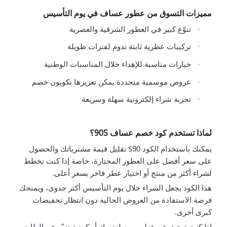
مميزات التسوق من عطور عساف في يوم التأسيس
·
تنوّع كبير في العطور الشرقية والعصرية
·
تركيبات عطرية ثابتة تدوم لفترات طويلة
·
خيارات مناسبة للإهداء خلال المناسبات الوطنية
·
عروض موسمية متجددة يمكن تعزيزها بكوبون خصم
·
تجربة شراء إلكترونية سهلة وسريعة
90S
لماذا تستخدم كود خصم عساف
؟
S
يمكنك باستخدام الكود 90
تقليل قيمة مشترياتك والحصول
على سعر أفضل على العطور المختارة، خاصة إذا كنت تخطط
لشراء أكثر من منتج أو اختيار عطر فاخر بسعر أعلى.
هذا الكود يجعل الشراء خلال يوم التأسيس أكثر جدوى، ويمنحك
فرصة الاستفادة من العروض الحالية دون انتظار تخفيضات
كبرى أخرى.
إذا كنت تبحث عن عطر مميز لنفسك أو كهدية تعبّر عن الطابع